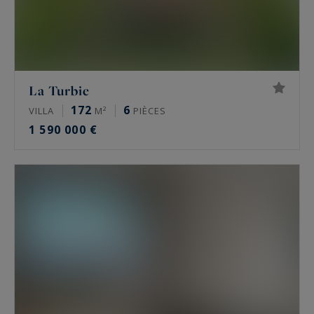
La Turbie
172
6
VILLA
M²
PIÈCES
1 590 000 €