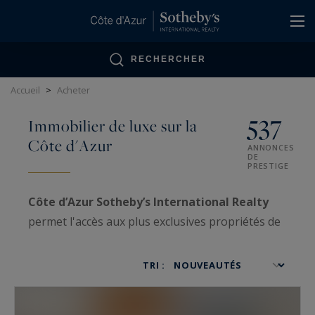
Panneau de gestion des cookies
RECHERCHER
Accueil
>
Acheter
537
Immobilier de luxe sur la
Côte d'Azur
ANNONCES
DE
PRESTIGE
Côte d’Azur Sotheby’s International Realty
permet l'accès aux plus exclusives propriétés de
luxe sur la Côte d’Azur, ainsi qu'aux biens VIP
traités avec confidentialité.
TRI :
Spécialisées dans la
vente
et l'
achat
d'
immobilier très haut de gamme
, nos