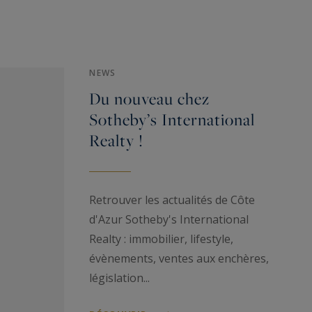
Vence
/
Triangle d'Or
investissement immobilier, profitez de
prestations de grand standing dans un
Par style de vie :
Vue mer
/
Pieds dans l'eau
logement neuf.
NEWS
Nos agences immobilières :
St
Du nouveau chez
Tropez
/
Cannes
/
St Jean Cap Ferrat
/
Beaulieu
Sotheby’s International
sur Mer
/
Nice
Realty !
Retrouvez toute l'actualité de l'immobilier de
luxe sur la Côte d'Azur
Retrouver les actualités de Côte
d'Azur Sotheby's International
Realty : immobilier, lifestyle,
évènements, ventes aux enchères,
législation...