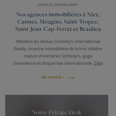
AGENCES IMMOBILIÈRES
Nos agences immobilières à Nice,
Cannes, Mougins, Saint-Tropez,
Saint-Jean-Cap-Ferrat et Beaulieu
Membre du réseau Sotheby’s International
Realty, branche immobilière de la très célèbre
maison d'enchères Sotheby's, gage
d’excellence et d’expertise internationale,
Côte
d'Azur Sotheby's International Realty
vous
accompagne avec professionnalisme depuis plus
EN SAVOIR +
de 30 ans dans l’achat et la gestion de votre
patrimoine immobilier d’exception.
Avec une équipe multilingue de professionnels
Notre Private Desk
internationaux, Côte d'Azur Sotheby's