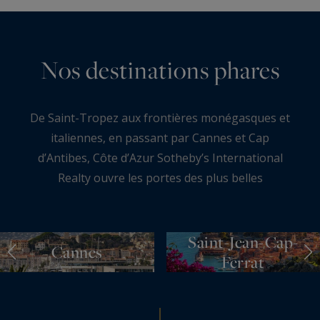
Nos destinations phares
De Saint-Tropez aux frontières monégasques et
italiennes, en passant par Cannes et Cap
d’Antibes, Côte d’Azur Sotheby’s International
Realty ouvre les portes des plus belles
propriétés du littoral azuréen. Villas pieds dans
l’eau, bastides provençales, penthouses
panoramiques… Chaque adresse incarne un art
Saint-Jean-Cap-
Cannes
de vivre exclusif, entre raffinement,
Ferrat
confidentialité et panoramas d’exception.
Découvrez nos destinations iconiques et laissez-
vous guider vers des biens d’exception, au cœur