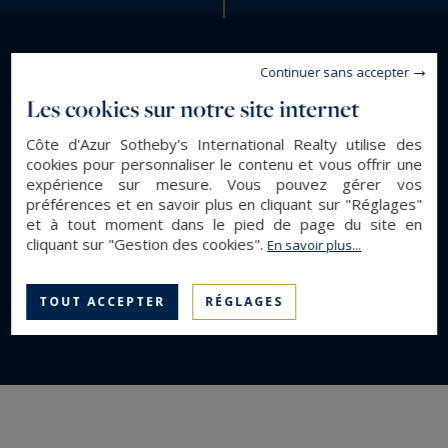
d’un marché immobilier aussi prisé
qu’intemporel.
Continuer sans accepter
LIFESTYLE
Trouvez un bien par Style
Les cookies sur notre site internet
Côte d'Azur Sotheby's International Realty utilise des
de Vie
cookies pour personnaliser le contenu et vous offrir une
expérience sur mesure. Vous pouvez gérer vos
préférences et en savoir plus en cliquant sur "Réglages"
et à tout moment dans le pied de page du site en
DÉCOUVRIR
cliquant sur "Gestion des cookies".
En savoir plus...
TOUT ACCEPTER
RÉGLAGES
Vue mer
Pieds dans l'eau
Contemp