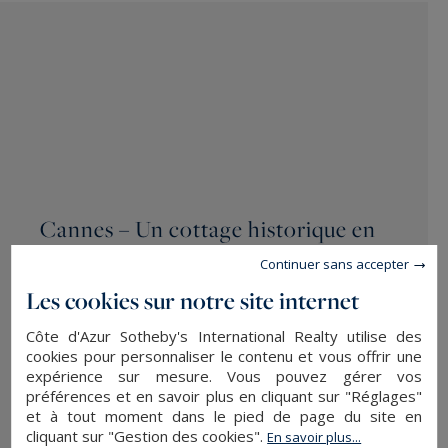
Cannes – Un cottage historique en
vente, avec vue mer, au cœur de la
Continuer sans accepter
Croix des Gardes
Les cookies sur notre site internet
/ PUBLIÉ LE 14/05/2025
Côte d'Azur Sotheby's International Realty utilise des
cookies pour personnaliser le contenu et vous offrir une
Au sommet de la plus haute colline de la
Croix
expérience sur mesure. Vous pouvez gérer vos
des Gardes
, à
Cannes
, se cache un bien
préférences et en savoir plus en cliquant sur "Réglages"
et à tout moment dans le pied de page du site en
singulier et chargé d’histoire : un
ravissant
cliquant sur "Gestion des cookies".
En savoir plus...
cottage du XIXe siècle
, unique témoin de