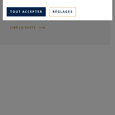
l’emblématique
Villa Rêve d’Or
, aujourd’hui
TOUT ACCEPTER
RÉGLAGES
disparue. Érigée à la fin du XIXe siècle, la villa…
LIRE LA SUITE