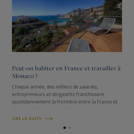
Peut-on habiter en France et travailler à
C
Monaco ?
b
Chaque année, des milliers de salariés,
P
entrepreneurs et dirigeants franchissent
q
quotidiennement la frontière entre la France et
d
Monaco. Attirés par le dynamisme économique
de la Principauté, beaucoup choisissent pourtant
é
LIRE LA SUITE
L
de s'installer sur la Côte d'Azur plutôt qu'au…
a