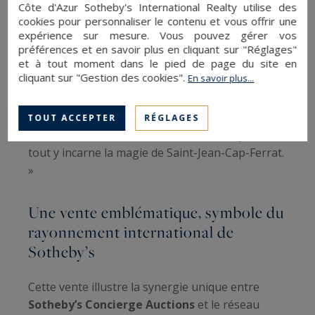
Côte d'Azur Sotheby's International Realty utilise des
sentier côtier de 11 km, sports nautiques,
cookies pour personnaliser le contenu et vous offrir une
gastronomie étoilée et culture
expérience sur mesure. Vous pouvez gérer vos
méditerranéenne
.
préférences et en savoir plus en cliquant sur "Réglages"
et à tout moment dans le pied de page du site en
cliquant sur "Gestion des cookies".
En savoir plus...
« Chaque détail de cette propriété célèbre son
environnement », confie la propriétaire
Tereza
Kandelaki
. « Du lever du soleil sur la
TOUT ACCEPTER
RÉGLAGES
Méditerranée aux soirées au bord de la piscine,
tout y incarne la magie de Saint-Jean-Cap-Ferrat.
»
Une vente emblématique, symbole du
rayonnement international de
Sotheby’s
Cette vente illustre la synergie unique entre
Sotheby’s Concierge Auctions
et le réseau