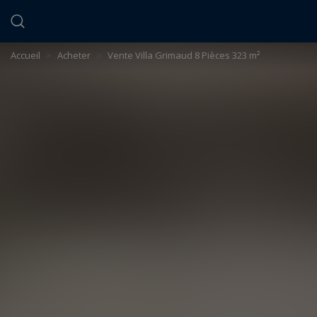
Panneau de gestion des cookies
Accueil
>
Acheter
>
Vente Villa Grimaud 8 Pièces 323 m²