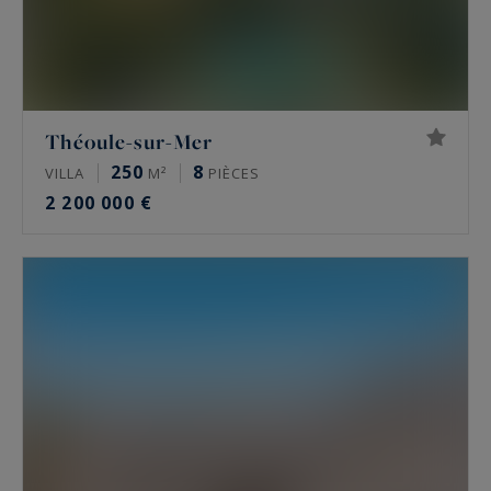
Théoule-sur-Mer
250
8
VILLA
M²
PIÈCES
2 200 000 €