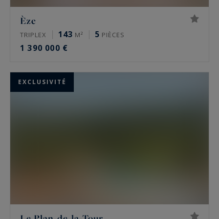
Èze
143
5
TRIPLEX
M²
PIÈCES
1 390 000 €
EXCLUSIVITÉ
Le Plan-de-la-Tour