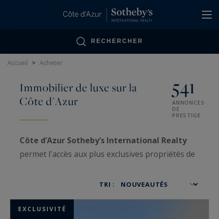
Panneau de gestion des cookies
RECHERCHER
Accueil
>
Acheter
541
Immobilier de luxe sur la
Côte d'Azur
ANNONCES
DE
PRESTIGE
Côte d’Azur Sotheby’s International Realty
permet l'accès aux plus exclusives propriétés de
luxe sur la Côte d’Azur, ainsi qu'aux biens VIP
traités avec confidentialité.
TRI :
Spécialisées dans la
vente
et l'
achat
d'
immobilier très haut de gamme
, nos
EXCLUSIVITÉ