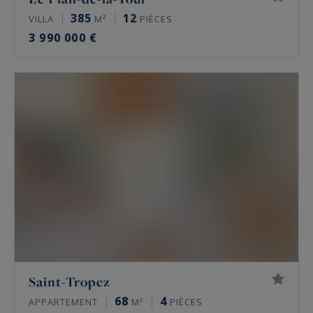
385
12
VILLA
M²
PIÈCES
3 990 000 €
Saint-Tropez
68
4
APPARTEMENT
M²
PIÈCES