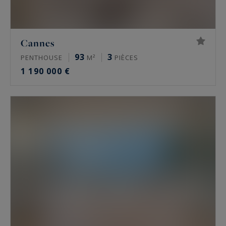
Cannes
93
3
PENTHOUSE
M²
PIÈCES
1 190 000 €