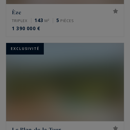
Èze
143
5
TRIPLEX
M²
PIÈCES
1 390 000 €
EXCLUSIVITÉ
Le Plan-de-la-Tour