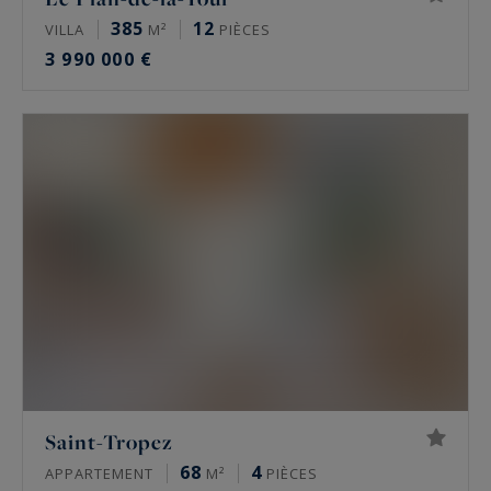
385
12
VILLA
M²
PIÈCES
3 990 000 €
Saint-Tropez
68
4
APPARTEMENT
M²
PIÈCES