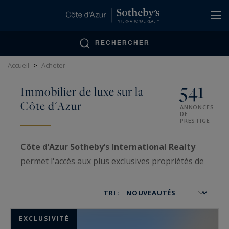
Panneau de gestion des cookies
RECHERCHER
Accueil
>
Acheter
541
Immobilier de luxe sur la
Côte d'Azur
ANNONCES
DE
PRESTIGE
Côte d’Azur Sotheby’s International Realty
permet l'accès aux plus exclusives propriétés de
luxe sur la Côte d’Azur, ainsi qu'aux biens VIP
traités avec confidentialité.
TRI :
Spécialisées dans la
vente
et l'
achat
d'
immobilier très haut de gamme
, nos
EXCLUSIVITÉ