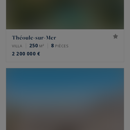
Théoule-sur-Mer
250
8
VILLA
M²
PIÈCES
2 200 000 €