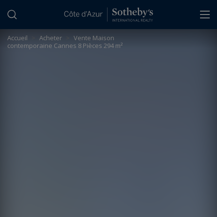
Panneau de gestion des cookies
Accueil
>
Acheter
>
Vente Maison
contemporaine Cannes 8 Pièces 294 m²