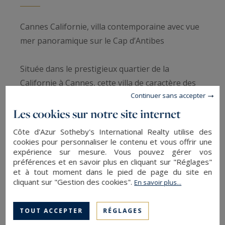
Cannes Californie, villa contemporaine avec vue
mer panoramique sur le Cap d’Antibes
Située dans le prestigieux quartier de la
Californie à Cannes, cette villa de caractère des
Continuer sans accepter
années 1950 bénéficie d’un emplacement
exceptionnel et d’une vue panoramique
Les cookies sur notre site internet
spectaculaire sur le Cap d’Antibes et les îles de
Côte d'Azur Sotheby's International Realty utilise des
Lérins.
cookies pour personnaliser le contenu et vous offrir une
expérience sur mesure. Vous pouvez gérer vos
préférences et en savoir plus en cliquant sur "Réglages"
Édifiée au cœur d’un terrain paysager de plus de
et à tout moment dans le pied de page du site en
1 600 m2, entièrement arboré et soigneusement
cliquant sur "Gestion des cookies".
En savoir plus...
aménagé, la propriété offre un cadre de vie rare,
où calme, nature et panorama se conjuguent
TOUT ACCEPTER
RÉGLAGES
avec élégance.