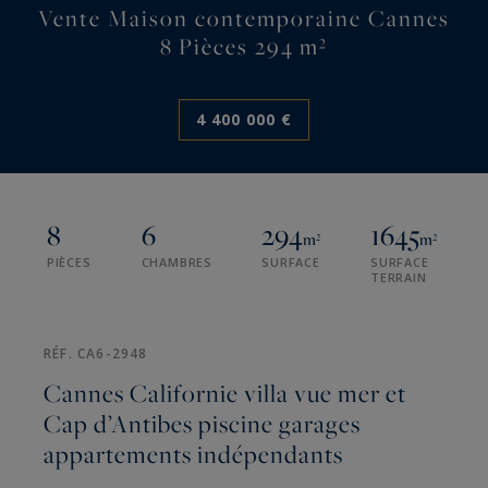
Vente Maison contemporaine Cannes
8 Pièces 294 m²
4 400 000 €
8
6
294
1645
m²
m²
PIÈCES
CHAMBRES
SURFACE
SURFACE
TERRAIN
RÉF. CA6-2948
Cannes Californie villa vue mer et
Cap d’Antibes piscine garages
appartements indépendants