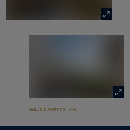
pour accueillir invités.
Deux appartements indépendants complètent
l’ensemble, apportant autonomie et potentiel
supplémentaire, que ce soit pour recevoir ou
pour un usage complémentaire.
À l’extérieur, la piscine s’intègre
harmonieusement dans le jardin paysager,
créant un espace de détente face à la mer.
Deux garages viennent compléter ce bien rare.
GALERIE PHOTOS
Cannes Californie, une adresse emblématique
La Californie est l’un des secteurs les plus