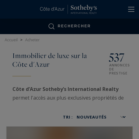
Panneau de gestion des cookies
RECHERCHER
Accueil
>
Acheter
537
Immobilier de luxe sur la
Côte d'Azur
ANNONCES
DE
PRESTIGE
Côte d’Azur Sotheby’s International Realty
permet l'accès aux plus exclusives propriétés de
luxe sur la Côte d’Azur, ainsi qu'aux biens VIP
traités avec confidentialité.
TRI :
Spécialisées dans la
vente
et l'
achat
d'
immobilier très haut de gamme
, nos