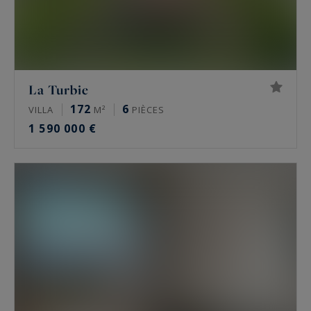
La Turbie
172
6
VILLA
M²
PIÈCES
1 590 000 €