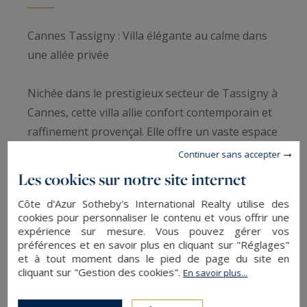
Cannes Tassigny : Villa élégante au calme dans
une allée privée
Nichée dans le prestigieux secteur de Tassigny à
Cannes, cette villa allie confort contemporain et
raffinement provençal. Elle offre un vaste espace
de vie baigné de lumière naturelle, réunissant
Continuer sans accepter
salon, salle à manger et cuisine américaine
Les cookies sur notre site internet
ouverte, idéal pour recevoir en toute convivialité.
Côte d'Azur Sotheby's International Realty utilise des
cookies pour personnaliser le contenu et vous offrir une
La partie nuit comprend deux suites parentales
expérience sur mesure. Vous pouvez gérer vos
préférences et en savoir plus en cliquant sur "Réglages"
avec salles de bains et toilettes privatives, ainsi
et à tout moment dans le pied de page du site en
que deux master rooms indépendantes au rez-
cliquant sur "Gestion des cookies".
En savoir plus...
de-chaussée, chacune avec sa salle de bains et
toilettes, garantissant intimité et confort pour