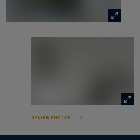
Pour plus d’informations ou organiser une
visite, contactez-nous dès aujourd’hui chez Côte
d’Azur Sotheby’s International Realty.
(Certains visuels sont fournis à titre illustratif
non contractuel.)
Les informations sur les risques auxquels ce
bien est exposé sont disponibles sur :
www.georisques.gouv.fr
GALERIE PHOTOS