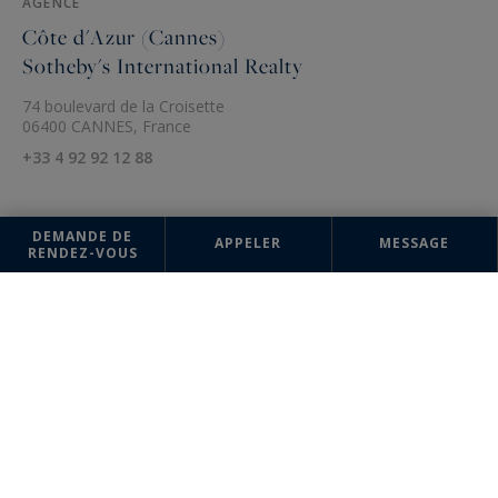
AGENCE
Côte d'Azur (Cannes)
Sotheby's International Realty
74 boulevard de la Croisette
06400 CANNES, France
+33 4 92 92 12 88
DEMANDE DE
APPELER
MESSAGE
RENDEZ-VOUS
Les informations recueillies sur ce formulaire sont enregistrées dans un
fichier informatisé par la société Côte d'Azur Sotheby's International
Realty pour la gestion et le suivi de votre demande. Conformément à la
loi "Informatique et liberté", vous pouvez exercer votre droit d'accès
aux données vous concernant et les faire rectifier en contactant : Côte
d'Azur Sotheby's International Realty, correspondant : "Informatique et
libertés" 74 boulevard de la Croisette 06400 CANNES ou à
info@cotedazur-sothebysrealty.com
, en précisant dans l'objet du
courrier "Droit des personnes" et en joignant la copie de votre
justificatif d'identité.