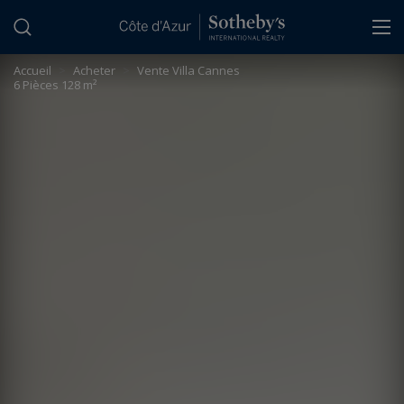
Panneau de gestion des cookies
Accueil
>
Acheter
>
Vente Villa Cannes
6 Pièces 128 m²