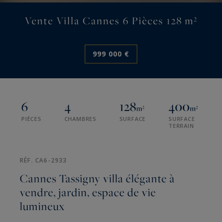
Vente Villa Cannes 6 Pièces 128 m²
999 000 €
6
4
128
400
m²
m²
PIÈCES
CHAMBRES
SURFACE
SURFACE
TERRAIN
RÉF. CA6-2933
Cannes Tassigny villa élégante à
vendre, jardin, espace de vie
lumineux