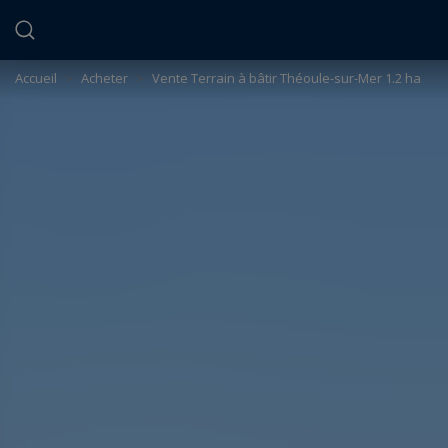
Panneau de gestion des cookies
Accueil
>
Acheter
>
Vente Terrain à bâtir Théoule-sur-Mer 1.2 ha