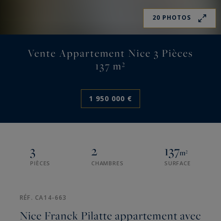
20 PHOTOS
Vente Appartement Nice 3 Pièces
137 m²
1 950 000 €
3
2
137
m²
PIÈCES
CHAMBRES
SURFACE
RÉF. CA14-663
Nice Franck Pilatte appartement avec