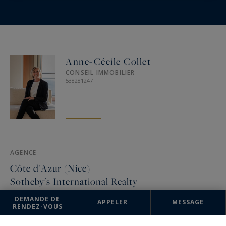
Anne-Cécile Collet
CONSEIL IMMOBILIER
538281247
AGENCE
Côte d'Azur (Nice)
Sotheby's International Realty
5 rue Longchamp
DEMANDE DE
APPELER
MESSAGE
RENDEZ-VOUS
06000 NICE, France
+33 4 92 92 12 88