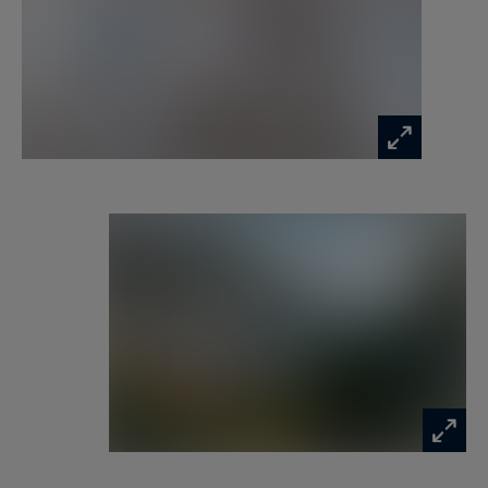
Un garage vient compléter ce bien.
La résidence Le Corail, réputée pour son
standing, propose des prestations rares incluant
gardien, piscine et court de tennis, avec
notamment une piscine à l’eau de mer,
renouvelée régulièrement, conférant au lieu un
caractère exclusif.
À rénover entièrement, cet appartement
représente une opportunité unique de créer un
bien sur mesure au sein d’une adresse parmi les
plus convoitées de Nice.
Nice Franck Pilatte, une adresse confidentielle
face à la mer