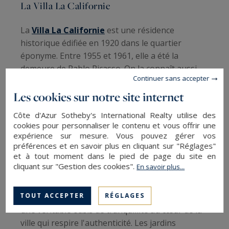
La Villa La Californie
La
Villa La Californie
est une résidence
historique édifiée en 1920 dans le quartier
éponyme. Entre 1955 et 1961, elle a été la
demeure de Pablo Picasso. On la connaît aussi
Continuer sans accepter
sous le nom de Villa Fénelon. Actuellement, elle
est désignée sous le nom de Pavillon de Flore.
Les cookies sur notre site internet
Elle offre une vue spectaculaire sur la mer, une
Côte d'Azur Sotheby's International Realty utilise des
piscine scintillante et des intérieurs somptueux.
cookies pour personnaliser le contenu et vous offrir une
expérience sur mesure. Vous pouvez gérer vos
La Villa Bagatelle
préférences et en savoir plus en cliquant sur "Réglages"
et à tout moment dans le pied de page du site en
cliquant sur "Gestion des cookies".
En savoir plus...
La
Villa Bagatelle
, aujourd’hui résidence de
haut standing, est une ancienne propriété
TOUT ACCEPTER
RÉGLAGES
construite en 1928 pour le Duc de la Force. C’est
une véritable oasis de tranquillité au cœur de la
ville qui respire l'authenticité. Les jardins