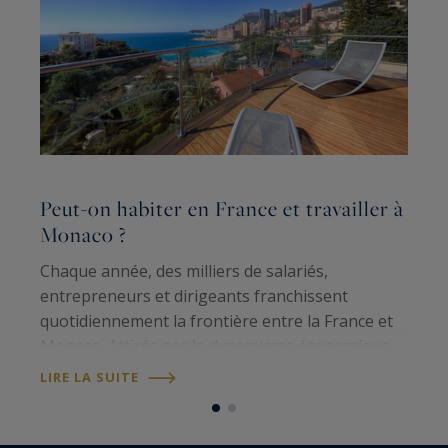
Peut-on habiter en France et travailler à
C
Monaco ?
b
Chaque année, des milliers de salariés,
P
entrepreneurs et dirigeants franchissent
q
quotidiennement la frontière entre la France et
d
Monaco. Attirés par le dynamisme économique
de la Principauté, beaucoup choisissent pourtant
é
LIRE LA SUITE
L
de s'installer sur la Côte d'Azur plutôt qu'au…
a