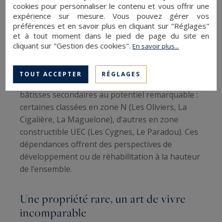
cookies pour personnaliser le contenu et vous offrir une
la Côte d’Azur. Longue de 25 mètres, elle fut le
expérience sur mesure. Vous pouvez gérer vos
terrain d’entraînement des athlètes français
préférences et en savoir plus en cliquant sur "Réglages"
avant les Jeux Olympiques de 1936. Son pool-
et à tout moment dans le pied de page du site en
cliquant sur "Gestion des cookies".
house de 80 m² et son triple plongeoir viennent
En savoir plus...
parfaire cette atmosphère unique.
TOUT ACCEPTER
RÉGLAGES
Le domaine comprend également plusieurs
bâtisses secondaires au potentiel remarquable :
certaines classées en zone N (Les Oliviers, La
Cigalière, La Maguelone), d’autres en zone
constructible UEC (Les Cygnes, Le Paradou). Ces
dépendances offrent des perspectives de
développement ou de réhabilitation à la hauteur
de l’ensemble.
Une propriété rare, un art de vivre
incomparable