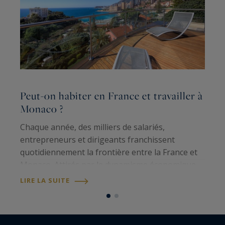
Peut-on habiter en France et travailler à
C
Monaco ?
b
Chaque année, des milliers de salariés,
P
entrepreneurs et dirigeants franchissent
q
quotidiennement la frontière entre la France et
d
Monaco. Attirés par le dynamisme économique
de la Principauté, beaucoup choisissent pourtant
é
LIRE LA SUITE
L
de s'installer sur la Côte d'Azur plutôt qu'au…
a