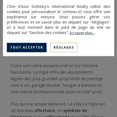
invités
. La suite parentale, perchée au dernier
Côte d'Azur Sotheby's International Realty utilise des
étage, offre une
vue panoramique sur la mer
et
cookies pour personnaliser le contenu et vous offrir une
expérience sur mesure. Vous pouvez gérer vos
une salle de bain dotée d’un
jacuzzi avec une
préférences et en savoir plus en cliquant sur "Réglages"
vue à couper le souffle
. Un studio indépendant
et à tout moment dans le pied de page du site en
situé au-dessus du garage permet d’accueillir du
cliquant sur "Gestion des cookies".
En savoir plus...
personnel ou des invités en toute discrétion.
TOUT ACCEPTER
RÉGLAGES
Un art de vivre luxueux
Outre son cadre exceptionnel et son histoire
fascinante, La Vigie offre des équipements
dignes des plus grandes propriétés de prestige :
cave à vin, garage double, hangar à bateaux et
une cuisine professionnelle pour un chef privé.
Plus qu’une simple demeure, La Villa La Vigie est
un morceau
d’histoire
, un
symbole de