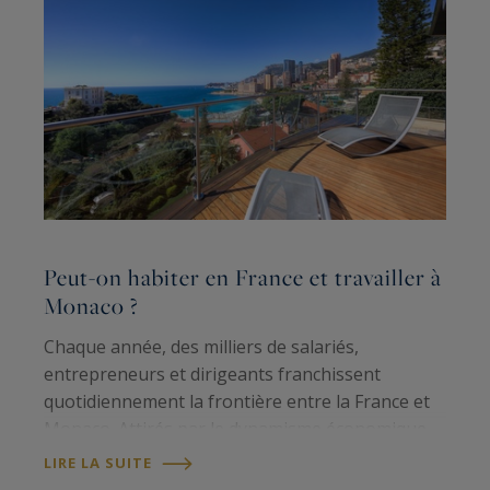
Peut-on habiter en France et travailler à
C
Monaco ?
b
Chaque année, des milliers de salariés,
P
entrepreneurs et dirigeants franchissent
q
quotidiennement la frontière entre la France et
d
Monaco. Attirés par le dynamisme économique
de la Principauté, beaucoup choisissent pourtant
é
LIRE LA SUITE
L
de s'installer sur la Côte d'Azur plutôt qu'au…
a