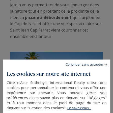
jardin vous permettent de vous immerger dans
la nature tout en profitant de la proximité de la
mer. La
piscine à débordement
qui surplombe
le Cap de Nice et offre une vue spectaculaire sur
Saint Jean Cap Ferrat vient couronner cet
ensemble enchanteur.
Continuer sans accepter
Les cookies sur notre site internet
Côte d'Azur Sotheby's International Realty utilise des
cookies pour personnaliser le contenu et vous offrir une
expérience sur mesure. Vous pouvez gérer vos
préférences et en savoir plus en cliquant sur "Réglages"
et à tout moment dans le pied de page du site en
cliquant sur "Gestion des cookies".
En savoir plus...