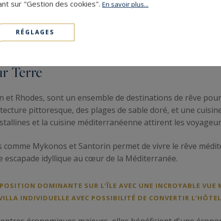
ant sur "Gestion des cookies".
En savoir plus...
 COEUR DE LA CASA BURÉS, UN CHEF-D’ŒUVRE ARCHITECTUR
RÉGLAGES
ECTE FRANCESC BERENGUER AU DÉBUT DU XXE SIÈCLE
ur Terre
 et Rhodes, sont un ensemble de destinations de rêve pour 
itecture pittoresque, des plages de sable doré, et une cuisi
istallines et la cuisine méditerranéenne attirent les voyageu
les comme Mykonos et Santorin permet de vivre le rêve médit
e escapade idyllique au cœur de la Méditerranée.
POSITION DOMINANTE SUR L’ÎLE AVEC UNE INCROYABLE VUE 
VILLA INDIVIDUELLE AVEC POSSIBILITÉ DE CONVERTIR L’HÔTE