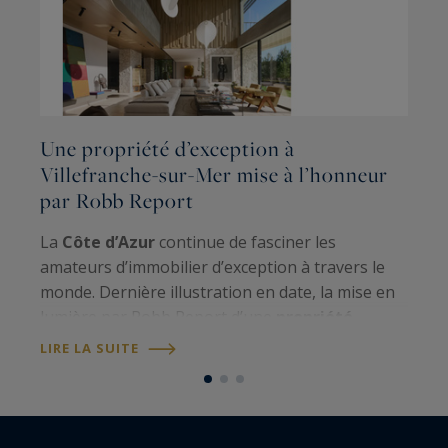
Une propriété d’exception à
M
Villefranche-sur-Mer mise à l’honneur
P
par Robb Report
L
La
Côte d’Azur
continue de fasciner les
v
amateurs d’immobilier d’exception à travers le
e
monde. Dernière illustration en date, la mise en
m
lumière par Robb Report d’une
propriété
D
L
contemporaine
spectaculaire actuellement
LIRE LA SUITE
d
proposée à la vente par notre
Private Desk
, au
cœur…