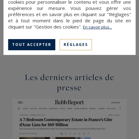
cookies pour personnaliser le contenu et vous offrir une
d’exception sur la Côte d’Azur.
expérience sur mesure. Vous pouvez gérer vos
préférences et en savoir plus en cliquant sur "Réglages"
À lire sur Le Figaro Immobilier :
Vente aux
et à tout moment dans le pied de page du site en
enchères d’un château du XVIe siècle à
cliquant sur "Gestion des cookies".
En savoir plus...
Montauroux
TOUT ACCEPTER
RÉGLAGES
Les derniers articles de
presse