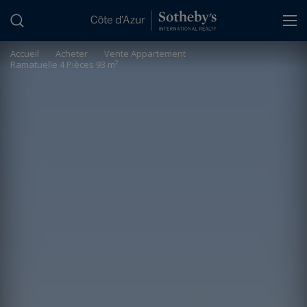
Panneau de gestion des cookies
Accueil
>
Acheter
>
Vente Appartement
Ramatuelle 4 Pièces 93 m²