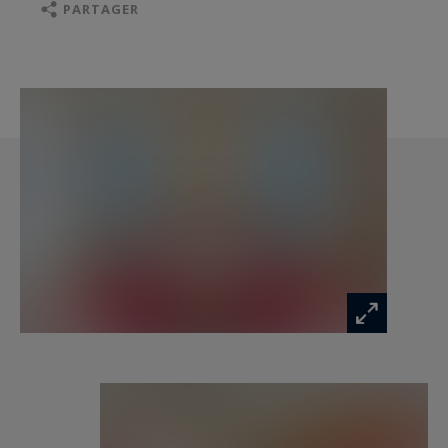
chambre avec lit double et coin salon, une salle
PARTAGER
de bain avec WC, un espace buanderie ainsi que
des rangements sous combles.
Avec sa double exposition, le bien bénéficie d’une
position dominante, offrant d’un côté une vue
sur le théâtre de verdure – idéal pour profiter
des événements culturels de la saison – et de
l’autre, un ensoleillement agréable l’après-midi
côté rue.
À seulement 50 mètres, une place de
stationnement réservée aux résidents complète
ce bien rare, dans un village en pleine
redynamisation, dont l’avenue principale a
récemment été entièrement rénovée.