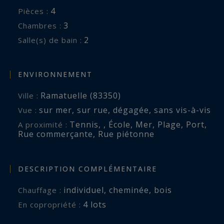
4
Pièces :
Les informations sur les risques auxquels ce
3
Chambres :
bien est exposé sont disponibles sur :
2
Salle(s) de bain :
www.georisques.gouv.fr
ENVIRONNEMENT
Ramatuelle (83350)
Ville :
sur mer
,
sur rue
,
dégagée
,
sans vis-à-vis
Vue :
Tennis
,
,
École
,
Mer
,
Plage
,
Port
,
A proximité :
Rue commerçante
,
Rue piétonne
DESCRIPTION COMPLÉMENTAIRE
individuel
,
cheminée
,
bois
Chauffage :
4 lots
En copropriété :