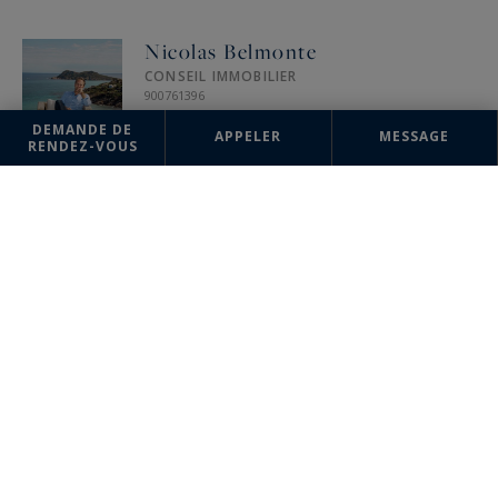
Nicolas Belmonte
CONSEIL IMMOBILIER
900761396
DEMANDE DE
APPELER
MESSAGE
RENDEZ-VOUS
AGENCE
Côte d'Azur (St Tropez)
Sotheby's International Realty
9 avenue Paul Roussel
83990 SAINT TROPEZ, France
+33 4 92 92 12 88