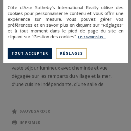
vente en exclusivité.
Côte d'Azur Sotheby's International Realty utilise des
cookies pour personnaliser le contenu et vous offrir une
Parfaitement situé sur l’avenue commerçante
expérience sur mesure. Vous pouvez gérer vos
préférences et en savoir plus en cliquant sur "Réglages"
Georges Clemenceau, ce bien traversant offre un
et à tout moment dans le pied de page du site en
cadre de vie unique, mêlant le charme provençal
cliquant sur "Gestion des cookies".
En savoir plus...
à une vraie fonctionnalité. Au premier niveau,
l’appartement se compose d’une suite principale
TOUT ACCEPTER
RÉGLAGES
avec dressing, d’une seconde chambre, d’un
vaste séjour lumineux avec cheminée et vue
dégagée sur les remparts du village et la mer,
d’une cuisine indépendante, d’une salle de
douche avec WC, ainsi que d’un espace de
rangement.
SAUVEGARDER
La mezzanine, baignée de lumière grâce à ses
IMPRIMER
ouvertures en toiture, accueille une grande