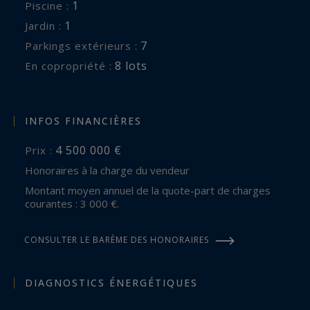
stationnement ainsi qu’un carport pour deux
1
piscine :
véhicules assurent un confort absolu au
1
jardin :
quotidien.
7
parkings extérieurs :
8 lots
En copropriété :
Rare par son emplacement au cœur de Sainte-
Maxime, singulière par son histoire et son
architecture, cette propriété incarne un art de
INFOS FINANCIÈRES
vivre élégant et authentique sur la Côte d’Azur.
4 500 000 €
Prix :
Honoraires à la charge du vendeur
La propriété n’est pas classée.
Montant moyen annuel de la quote-part de charges
courantes : 3 000 €.
Pour plus d’informations ou pour organiser une
visite privée, contactez Côte d’Azur Sotheby’s
CONSULTER LE BARÈME DES HONORAIRES
International Realty, votre référence de
l’immobilier de prestige sur la Côte d’Azur.
DIAGNOSTICS ÉNERGÉTIQUES