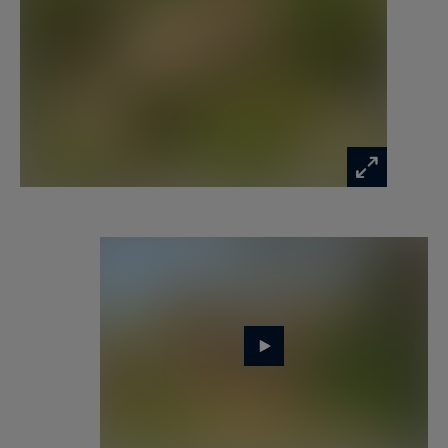
Développant plus de 500 m² de surface (492 m²
loi Carrez), la maison principale offre cinq
chambres, dont trois avec aperçu mer. Dès
l’entrée, les volumes généreux, la hauteur sous
plafond et la lumière naturelle séduisent
immédiatement. Les intérieurs révèlent toute la
noblesse de la bâtisse : sols remarquables,
larges fenêtres cintrées et superbes cheminées
en pierre confèrent à l’ensemble une élégance
intemporelle.
Le double salon de plus de 60 m² s’ouvre sur une
vaste terrasse prolongée par le jardin paysager
et l’espace piscine. La salle à manger attenante
profite d’un aperçu mer et communique
harmonieusement avec le salon grâce à une