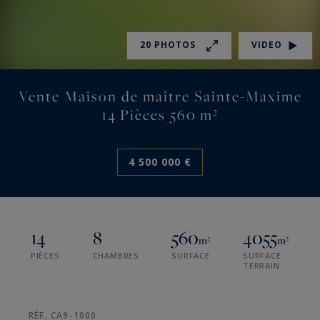
20 PHOTOS
VIDEO
Vente Maison de maître Sainte-Maxime
14 Pièces 560 m²
4 500 000 €
14
8
560
4055
m²
m²
PIÈCES
CHAMBRES
SURFACE
SURFACE
TERRAIN
RÉF. CA9-1000