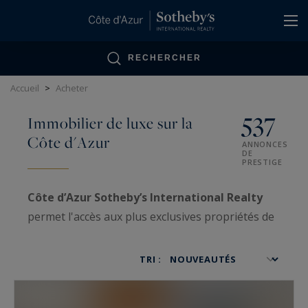
Panneau de gestion des cookies
RECHERCHER
Accueil
>
Acheter
537
Immobilier de luxe sur la
Côte d'Azur
ANNONCES
DE
PRESTIGE
Côte d’Azur Sotheby’s International Realty
permet l'accès aux plus exclusives propriétés de
luxe sur la Côte d’Azur, ainsi qu'aux biens VIP
traités avec confidentialité.
TRI :
Spécialisées dans la
vente
et l'
achat
d'
immobilier très haut de gamme
, nos