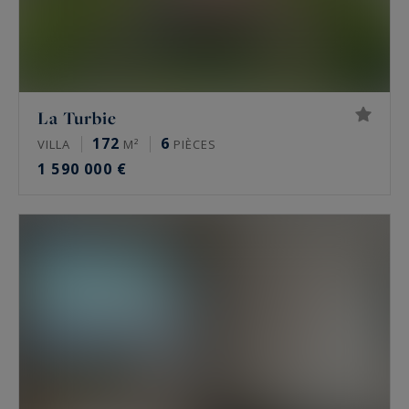
La Turbie
172
6
VILLA
M²
PIÈCES
1 590 000 €