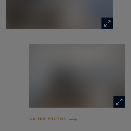
pour une résidence principale, un pied-à-terre
de qualité ou un investissement immobilier à
proximité immédiate de la Principauté.
Côte d’Azur Sotheby’s International Realty
Pour plus d’informations ou organiser une visite
confidentielle, contactez Côte d’Azur Sotheby’s
International Realty, référence de l’immobilier de
prestige sur la Côte d’Azur.
Les informations sur les risques auxquels ce
bien est exposé sont disponibles sur :
www.georisques.gouv.fr
GALERIE PHOTOS