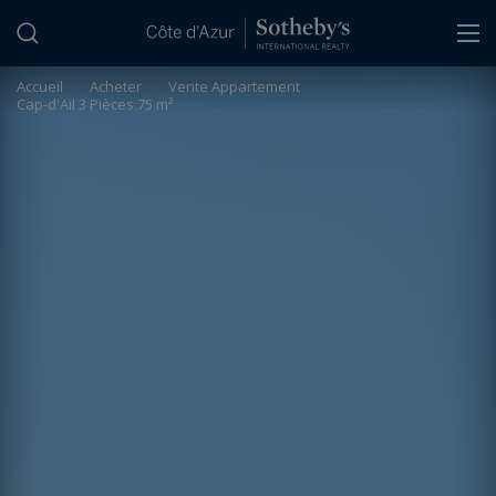
Panneau de gestion des cookies
Accueil
>
Acheter
>
Vente Appartement
Cap-d'Ail 3 Pièces 75 m²