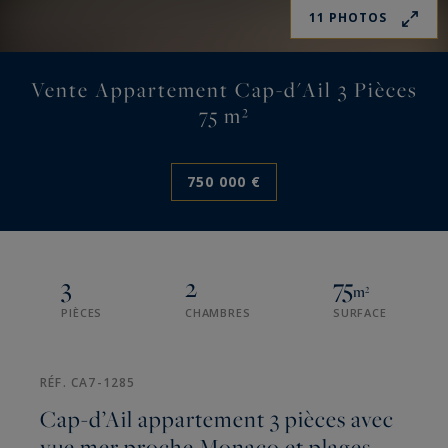
11 PHOTOS
Vente Appartement Cap-d'Ail 3 Pièces
75 m²
750 000 €
3
2
75
m²
PIÈCES
CHAMBRES
SURFACE
RÉF. CA7-1285
Cap-d’Ail appartement 3 pièces avec
vue mer proche Monaco et plages