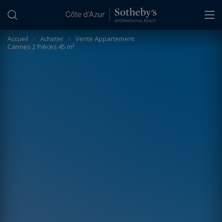
Panneau de gestion des cookies
Accueil
>
Acheter
>
Vente Appartement
Cannes 2 Pièces 45 m²