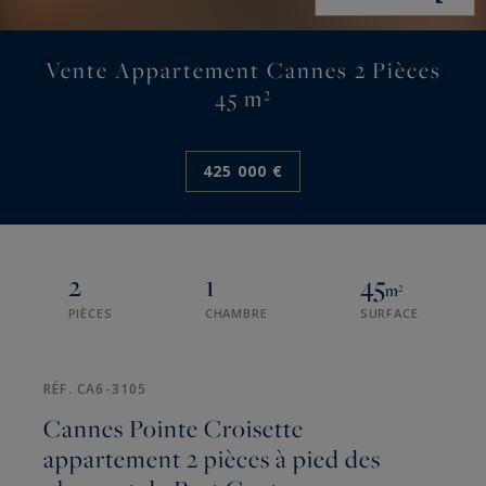
Vente Appartement Cannes 2 Pièces
45 m²
425 000 €
2
1
45
m²
PIÈCES
CHAMBRE
SURFACE
RÉF. CA6-3105
Cannes Pointe Croisette
appartement 2 pièces à pied des