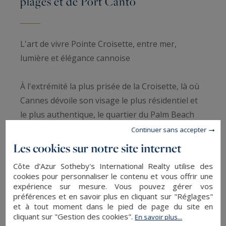
plages et de Port Canto
L'art de vivre Pointe Croisette, entre mer,
lumière et élégance cannoise
À l'extrémité la plus prisée de la Croisette, là où
Cannes dévoile son visage le plus résidentiel et
le plus authentique, le quartier du Palm Beach
cultive un art de vivre particulièrement
Continuer sans accepter
recherché. Entre les plages de sable fin, les
Les cookies sur notre site internet
terrasses en bord de mer, les yachts amarrés à
Côte d'Azur Sotheby's International Realty utilise des
Port Canto et les promenades face à la
cookies pour personnaliser le contenu et vous offrir une
Méditerranée, tout invite ici à profiter
expérience sur mesure. Vous pouvez gérer vos
préférences et en savoir plus en cliquant sur "Réglages"
pleinement de la douceur de vivre de la Riviera.
et à tout moment dans le pied de page du site en
cliquant sur "Gestion des cookies".
En savoir plus...