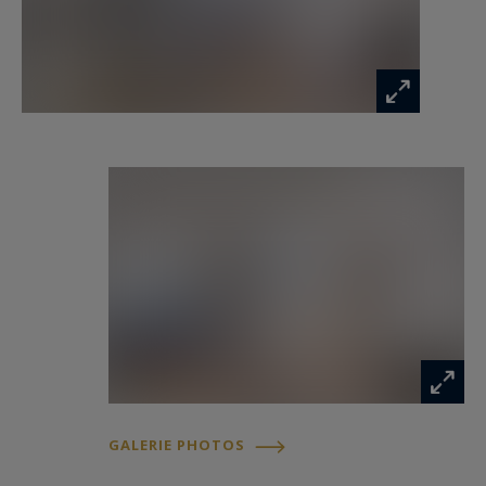
équipée s'intègre harmonieusement à
l'ensemble et favorise un mode de vie convivial
et contemporain.
La chambre, spacieuse et parfaitement au calme,
offre un véritable cocon de sérénité au cœur de
l'un des quartiers les plus recherchés de Cannes.
Une salle d'eau avec espace buanderie intégré,
des toilettes indépendantes ainsi que de
nombreux rangements viennent compléter le
confort quotidien.
Que l'on recherche un élégant pied-à-terre pour
profiter régulièrement de la Côte d'Azur ou une
adresse stratégique à proximité immédiate de la
GALERIE PHOTOS
Croisette, cette propriété répond parfaitement