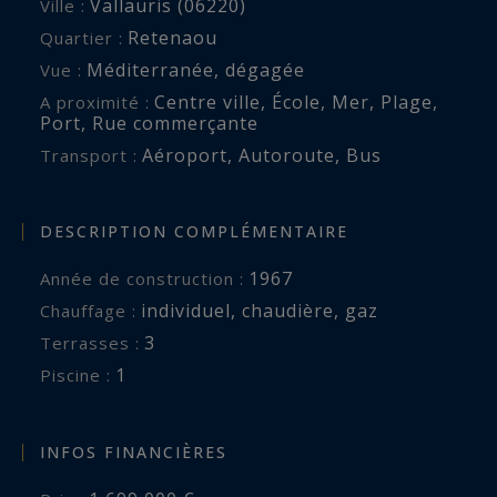
Vallauris (06220)
Ville :
Retenaou
Quartier :
À proximité immédiate de Cannes, des golfs
Méditerranée
,
dégagée
Vue :
renommés, de Sophia Antipolis et de l’aéroport
Centre ville
,
École
,
Mer
,
Plage
,
A proximité :
international de Nice, cette villa constitue une
Port
,
Rue commerçante
opportunité rare pour une résidence principale
Aéroport
,
Autoroute
,
Bus
Transport :
ou secondaire sur la Côte d’Azur.
DESCRIPTION COMPLÉMENTAIRE
Côte d’Azur Sotheby’s International Realty
1967
Année de construction :
Pour plus d’informations ou organiser une visite
individuel
,
chaudière
,
gaz
Chauffage :
privée, contactez Côte d’Azur Sotheby’s
3
terrasses :
International Realty, votre spécialiste de
1
piscine :
l’immobilier de prestige entre Cannes, Antibes et
le Cap d’Antibes.
INFOS FINANCIÈRES