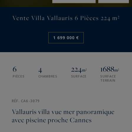
Vente Villa Vallauris 6 Pièces 224 m²
1 699 000 €
6
4
224
1688
m²
m²
PIÈCES
CHAMBRES
SURFACE
SURFACE
TERRAIN
RÉF. CA6-3079
Vallauris villa vue mer panoramique
avec piscine proche Cannes