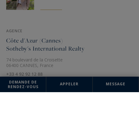
AGENCE
Côte d'Azur (Cannes)
Sotheby's International Realty
74 boulevard de la Croisette
06400 CANNES, France
+33 4 92 92 12 88
DEMANDE DE
APPELER
MESSAGE
RENDEZ-VOUS
Les informations recueillies sur ce formulaire sont enregistrées dans un
fichier informatisé par la société Côte d'Azur Sotheby's International
Realty pour la gestion et le suivi de votre demande. Conformément à la
loi "Informatique et liberté", vous pouvez exercer votre droit d'accès
aux données vous concernant et les faire rectifier en contactant : Côte