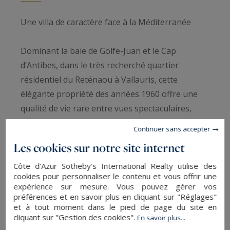
Une villa de caractère face à la Méditerranée
Dominant la baie de Golfe-Juan et le Cap
d’Antibes, dans le très recherché quartier
résidentiel du Reténaou à Vallauris, cette
élégante propriété des années 1960 offre une
qualité de vie rare entre vues spectaculaires,
volumes généreux et douceur méditerranéenne.
Continuer sans accepter
Les cookies sur notre site internet
À seulement quelques minutes des plages, des
ports de plaisance de Golfe-Juan, de Cannes et
Côte d'Azur Sotheby's International Realty utilise des
cookies pour personnaliser le contenu et vous offrir une
de ses célèbres adresses, la villa bénéficie d’un
expérience sur mesure. Vous pouvez gérer vos
environnement résidentiel paisible où règnent
préférences et en savoir plus en cliquant sur "Réglages"
et à tout moment dans le pied de page du site en
calme, lumière et intimité.
cliquant sur "Gestion des cookies".
En savoir plus...