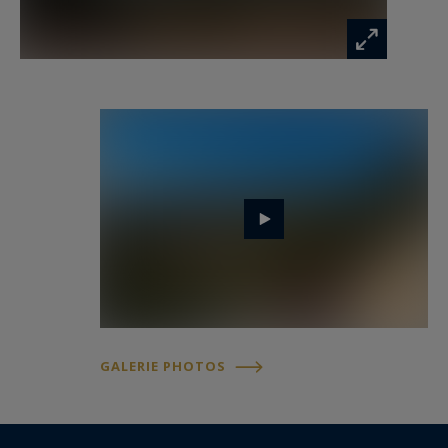
La cuisine indépendante ainsi qu’un bureau
complètent les espaces de vie de ce niveau, tous
largement tournés vers l’extérieur.
À l’étage, l’espace nuit accueille quatre chambres
lumineuses dont une superbe suite de près de
29 m² bénéficiant d’une vue mer exceptionnelle.
Trois chambres profitent d’un accès direct à une
vaste terrasse panoramique où le regard
embrasse la baie de Golfe-Juan, le Cap d’Antibes
et les reliefs de l’Estérel au loin.
GALERIE PHOTOS
À l’extérieur, la spectaculaire terrasse d’environ
217 m² prolonge les espaces de réception et
accompagne naturellement l’espace piscine.