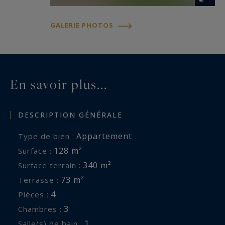
La résidence de standing dispose d’une piscine
en copropriété et permet de rejoindre les plages
GALERIE PHOTOS
à pied, un privilège rare dans ce secteur ultra
recherché du Cap d’Antibes.
Double garage fermé et grande cave complètent
En savoir plus...
ce bien aux prestations particulièrement
complètes.
DESCRIPTION GÉNÉRALE
Ce bien vous est présenté en co-exclusivité par
Appartement
Type de bien :
Côte d’Azur Sotheby’s International Realty, votre
128 m²
Surface :
référence en immobilier de prestige sur la
340 m²
Surface terrain :
Riviera française. Contactez l’agence pour plus
73 m²
Terrasse :
d’informations ou organiser une visite privée.
4
Pièces :
3
Chambres :
Les informations sur les risques auxquels ce
1
Salle(s) de bain :