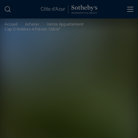
Panneau de gestion des cookies
Accueil
>
Acheter
>
Vente Appartement
Cap D'Antibes 4 Pièces 128 m²