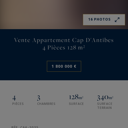
16 PHOTOS
Vente Appartement Cap D'Antibes
4 Pièces 128 m²
1 800 000 €
4
3
128
340
m²
m²
PIÈCES
CHAMBRES
SURFACE
SURFACE
TERRAIN
RÉF. CA6-3035