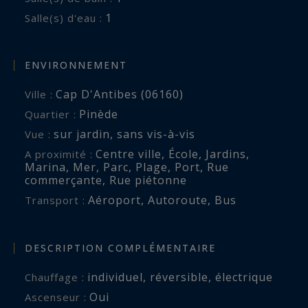
bien est exposé sont disponibles sur :
1
Salle(s) d'eau :
www.georisques.gouv.fr
ENVIRONNEMENT
Cap D'Antibes (06160)
Ville :
Pinède
Quartier :
sur jardin
,
sans vis-à-vis
Vue :
Centre ville
,
École
,
Jardins
,
A proximité :
Marina
,
Mer
,
Parc
,
Plage
,
Port
,
Rue
commerçante
,
Rue piétonne
Aéroport
,
Autoroute
,
Bus
Transport :
DESCRIPTION COMPLÉMENTAIRE
individuel
,
réversible
,
électrique
Chauffage :
Oui
Ascenseur :