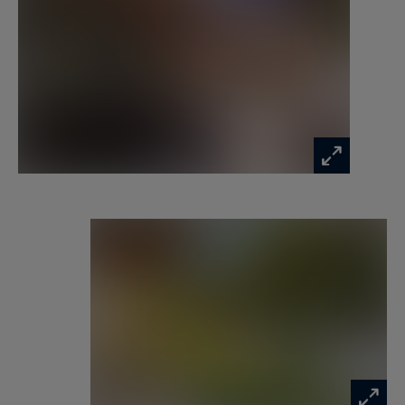
confortable.
Les extérieurs constituent un véritable atout
avec un jardin privatif de 340 m², véritable écrin
de verdure, complété par de vastes terrasses
totalisant 73 m², idéalement exposées et
baignées de lumière tout au long de la journée.
En complément, un vaste espace en sous-sol
d’environ 60 m² bénéficiant de la lumière
naturelle, avec salle d’eau, toilettes et buanderie,
offre un potentiel d’aménagement exceptionnel :
salle de sport, home cinéma, espace bien-être,
bureau ou chambre supplémentaire selon les
besoins.