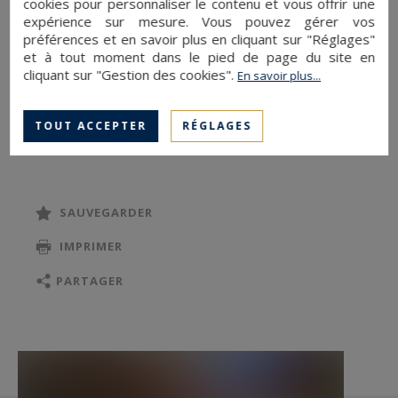
cookies pour personnaliser le contenu et vous offrir une
bien confidentiel où les volumes, la lumière et les
expérience sur mesure. Vous pouvez gérer vos
extérieurs généreux composent une adresse
préférences et en savoir plus en cliquant sur "Réglages"
unique sur la Riviera.
et à tout moment dans le pied de page du site en
cliquant sur "Gestion des cookies".
En savoir plus...
D’une surface habitable d’environ 128 m², il
TOUT ACCEPTER
RÉGLAGES
séduit par la qualité de ses espaces et leur
ouverture sur l’extérieur. Le séjour, élégant et
parfaitement proportionné, s’ouvre largement
sur le jardin, créant une continuité naturelle
SAUVEGARDER
entre intérieur et extérieur. La cuisine ouverte,
IMPRIMER
entièrement équipée, s’intègre avec discrétion et
raffinement dans un ensemble contemporain
PARTAGER
pensé pour recevoir.
L’espace nuit comprend trois chambres et deux
salles de bains, offrant une organisation fluide et