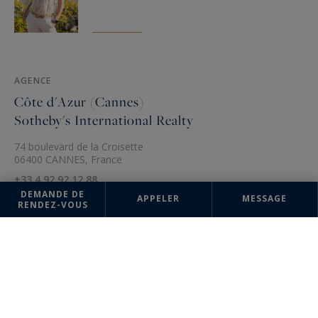
AGENCE
Côte d'Azur (Cannes)
Sotheby's International Realty
74 boulevard de la Croisette
06400 CANNES, France
+33 4 92 92 12 88
DEMANDE DE
APPELER
MESSAGE
RENDEZ-VOUS
Les informations recueillies sur ce formulaire sont enregistrées dans un
fichier informatisé par la société Côte d'Azur Sotheby's International
Realty pour la gestion et le suivi de votre demande. Conformément à la
loi "Informatique et liberté", vous pouvez exercer votre droit d'accès