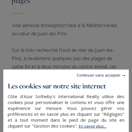
plages
Une adresse d'exception face à la Méditerranée,
au cœur de Juan-les-Pins
Sur le très recherché front de mer de Juan-les-
Pins, à seulement quelques pas des plages de
sable fin et à deux minutes du centre animé, cet
élégant appartement offre une qualité de vie
Continuer sans accepter
rare où la Méditerranée devient le décor
Les cookies sur notre site internet
quotidien. Restaurants de plage, boutiques, port
Côte d'Azur Sotheby's International Realty utilise des
de plaisance et animations de la station
cookies pour personnaliser le contenu et vous offrir une
balnéaire sont accessibles à pied, tout en
expérience sur mesure. Vous pouvez gérer vos
préférences et en savoir plus en cliquant sur "Réglages"
profitant d'un panorama exceptionnel sur l'un
et à tout moment dans le pied de page du site en
des plus beaux littoraux de la Côte d'Azur.
cliquant sur "Gestion des cookies".
En savoir plus...