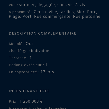
sur mer
,
dégagée
,
sans vis-à-vis
Vue :
Centre ville
,
Jardins
,
Mer
,
Parc
,
A proximité :
Plage
,
Port
,
Rue commerçante
,
Rue piétonne
DESCRIPTION COMPLÉMENTAIRE
Oui
Meublé :
individuel
Chauffage :
1
terrasse :
1
parking extérieur :
17 lots
En copropriété :
INFOS FINANCIÈRES
1 250 000 €
Prix :
Honoraires à la charge du vendeur