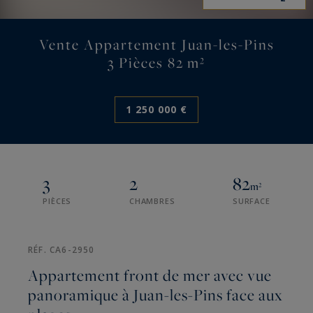
Vente Appartement Juan-les-Pins
3 Pièces 82 m²
1 250 000 €
3
2
82
m²
PIÈCES
CHAMBRES
SURFACE
RÉF. CA6-2950
Appartement front de mer avec vue
panoramique à Juan-les-Pins face aux