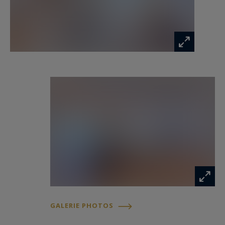
parfaite continuité entre intérieur et extérieur.
L'espace nuit accueille deux chambres raffinées,
chacune disposant de son dressing et de sa
propre salle d'eau, garantissant confort et
intimité.
Pensé pour un confort quotidien optimal,
l'appartement bénéficie de la climatisation
réversible intégrée, de volets roulants
électriques centralisés ainsi que de prestations
techniques répondant aux attentes d'une
clientèle exigeante.
Un parking privatif, particulièrement recherché
GALERIE PHOTOS
dans ce secteur de Juan-les-Pins, ainsi qu'une