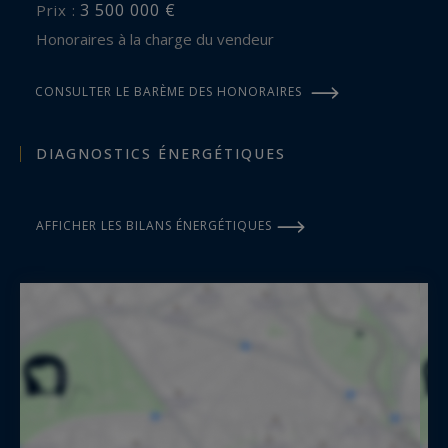
3 500 000 €
Prix :
Côte d’Azur Sotheby’s International Realty
Honoraires à la charge du vendeur
Pour plus d’informations ou organiser une visite
CONSULTER LE BARÈME DES HONORAIRES
privée confidentielle, contactez Côte d’Azur
Sotheby’s International Realty, votre expert en
immobilier de prestige au Cap d’Antibes et sur la
DIAGNOSTICS ÉNERGÉTIQUES
Côte d’Azur.
AFFICHER LES BILANS ÉNERGÉTIQUES