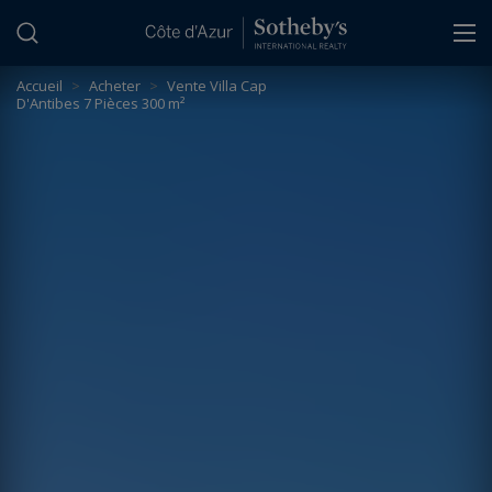
Panneau de gestion des cookies
Accueil
>
Acheter
>
Vente Villa Cap
D'Antibes 7 Pièces 300 m²