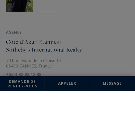
AGENCE
Côte d'Azur (Cannes)
Sotheby's International Realty
74 boulevard de la Croisette
06400 CANNES, France
+33 4 92 92 12 88
DEMANDE DE
APPELER
MESSAGE
RENDEZ-VOUS
Les informations recueillies sur ce formulaire sont enregistrées dans un
fichier informatisé par la société Côte d'Azur Sotheby's International
Realty pour la gestion et le suivi de votre demande. Conformément à la
loi "Informatique et liberté", vous pouvez exercer votre droit d'accès