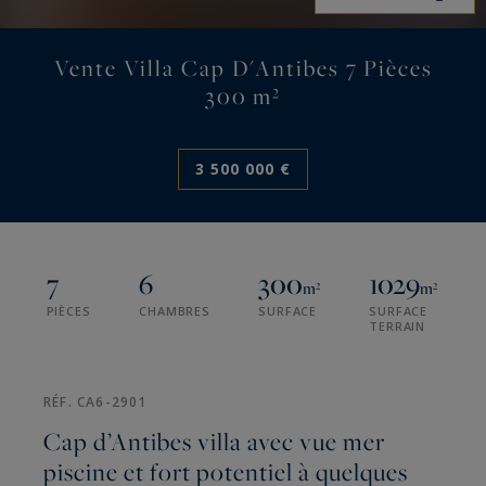
Vente Villa Cap D'Antibes 7 Pièces
300 m²
3 500 000 €
7
6
300
1029
m²
m²
PIÈCES
CHAMBRES
SURFACE
SURFACE
TERRAIN
RÉF. CA6-2901
Cap d’Antibes villa avec vue mer
piscine et fort potentiel à quelques