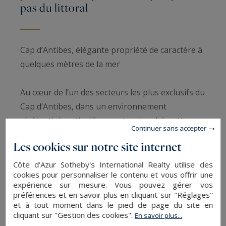
pas du littoral
Cap d’Antibes, élégante propriété de caractère à
quelques mètres de la mer
Au cœur de l’un des secteurs les plus exclusifs du
Cap d’Antibes, dans un environnement
résidentiel particulièrement recherché, cette
Continuer sans accepter
propriété de charme bénéficie d’une adresse
Les cookies sur notre site internet
rare à quelques pas seulement du littoral et des
criques emblématiques de la presqu’île.
Côte d'Azur Sotheby's International Realty utilise des
cookies pour personnaliser le contenu et vous offrir une
expérience sur mesure. Vous pouvez gérer vos
Développant environ 300 m², la villa séduit par
préférences et en savoir plus en cliquant sur "Réglages"
et à tout moment dans le pied de page du site en
son authenticité, ses volumes généreux et son
cliquant sur "Gestion des cookies".
En savoir plus...
remarquable potentiel de transformation pour