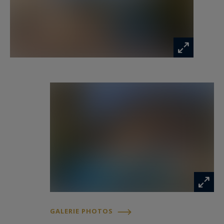
L’ensemble bénéficie d’une agréable vue sur la
mer qui accompagne plusieurs espaces de la
propriété et renforce le caractère privilégié de
cette adresse.
Une villa familiale au potentiel exceptionnel
La propriété accueille actuellement six chambres
réparties sur deux niveaux, accompagnées de
plusieurs salles de bains et salles d’eau
permettant d’accueillir famille et invités dans un
grand confort.
Les volumes existants offrent de nombreuses
GALERIE PHOTOS
possibilités de réinterprétation architecturale