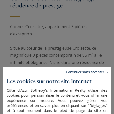
résidence de prestige
Cannes Croisette, appartement 3 pièces
d’exception
Situé au cœur de la prestigieuse Croisette, ce
magnifique 3 pièces contemporain de 85 m² allie
intimité et élégance. Niché dans une résidence de
standing sécurisée, il bénéficie d’un cadre calme
Continuer sans accepter
tout en étant à quelques pas des plages
Les cookies sur notre site internet
mythiques, des boutiques de luxe et des
Côte d'Azur Sotheby's International Realty utilise des
restaurants renommés de Cannes.
cookies pour personnaliser le contenu et vous offrir une
expérience sur mesure. Vous pouvez gérer vos
Le séjour lumineux s’ouvre sur une terrasse
préférences et en savoir plus en cliquant sur "Réglages"
et à tout moment dans le pied de page du site en
exposée plein sud, offrant un véritable espace de