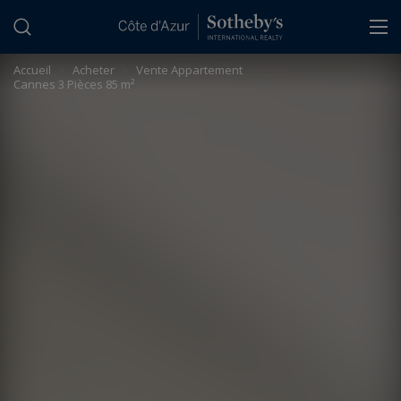
Panneau de gestion des cookies
Accueil
>
Acheter
>
Vente Appartement
Cannes 3 Pièces 85 m²