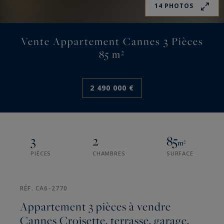
14 PHOTOS
Vente Appartement Cannes 3 Pièces
85 m²
2 490 000 €
3
2
85
m²
PIÈCES
CHAMBRES
SURFACE
RÉF. CA6-2770
Appartement 3 pièces à vendre
Cannes Croisette, terrasse, garage,