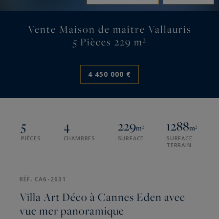
Vente Maison de maître Vallauris
5 Pièces 229 m²
4 450 000 €
5
4
229
1288
m²
m²
PIÈCES
CHAMBRES
SURFACE
SURFACE
TERRAIN
RÉF. CA6-2631
Villa Art Déco à Cannes Eden avec
vue mer panoramique