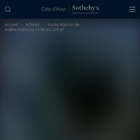
Panneau de gestion des cookies
Accueil
>
Acheter
>
Vente Maison de
maître Vallauris 5 Pièces 229 m²