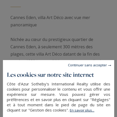
Cannes Eden, villa Art Déco avec vue mer
panoramique
Nichée au cœur du prestigieux quartier de
Cannes Eden, à seulement 300 mètres des
plages, cette villa Art Déco datant de la fin des
années 1930 incarne l’élégance intemporelle de
Continuer sans accepter
la Riviera. Entièrement rénovée avec des
Les cookies sur notre site internet
matériaux nobles, elle marie avec subtilité le
charme de l’architecture d’époque et le confort
Côte d'Azur Sotheby's International Realty utilise des
cookies pour personnaliser le contenu et vous offrir une
contemporain, sublimée par une vue mer
expérience sur mesure. Vous pouvez gérer vos
panoramique à couper le souffle.
préférences et en savoir plus en cliquant sur "Réglages"
et à tout moment dans le pied de page du site en
cliquant sur "Gestion des cookies".
En savoir plus...
Le niveau principal s’ouvre sur de généreux