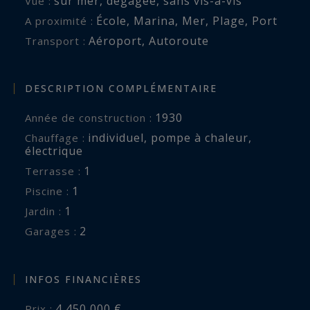
sur mer
,
dégagée
,
sans vis-à-vis
Vue :
École
,
Marina
,
Mer
,
Plage
,
Port
A proximité :
Aéroport
,
Autoroute
Transport :
DESCRIPTION COMPLÉMENTAIRE
1930
Année de construction :
individuel
,
pompe à chaleur
,
Chauffage :
électrique
1
terrasse :
1
piscine :
1
jardin :
2
garages :
INFOS FINANCIÈRES
4 450 000 €
Prix :