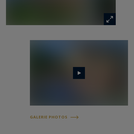
À l’extérieur, l’art de vivre azuréen s’exprime
pleinement : jardins paysagers aux essences
méditerranéennes, piscine chauffée, jacuzzi et
vastes terrasses panoramiques offrant un
panorama unique sur les îles de Lérins, Palm
Beach et le Cap d’Antibes. Un pool house et une
cuisine d’été entièrement équipée complètent ce
cadre d’exception. Deux garages sécurisés – un
double et un simple – assurent un
stationnement pratique et sécurisé.
Idéalement située, cette propriété d’exception se
trouve à quelques minutes du Palm Beach, de la
GALERIE PHOTOS
Croisette et de ses boutiques de luxe, ainsi qu’à
proximité des ports de Golfe-Juan et à seulement