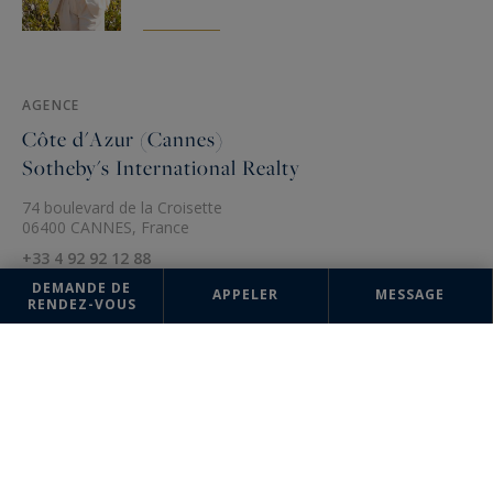
AGENCE
Côte d'Azur (Cannes)
Sotheby's International Realty
74 boulevard de la Croisette
06400 CANNES, France
+33 4 92 92 12 88
DEMANDE DE
APPELER
MESSAGE
RENDEZ-VOUS
Les informations recueillies sur ce formulaire sont enregistrées dans un
fichier informatisé par la société Côte d'Azur Sotheby's International
Realty pour la gestion et le suivi de votre demande. Conformément à la
loi "Informatique et liberté", vous pouvez exercer votre droit d'accès
aux données vous concernant et les faire rectifier en contactant : Côte