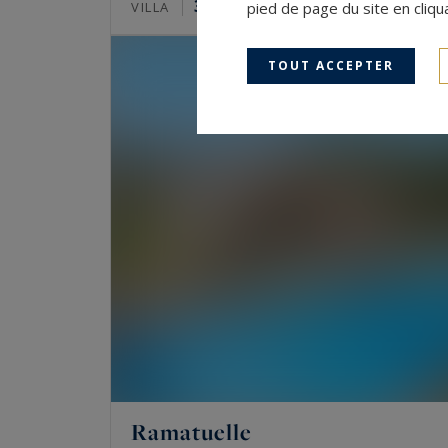
385
12
VILLA
M²
pied de page du site en cliqu
PIÈCES
TOUT ACCEPTER
Ramatuelle