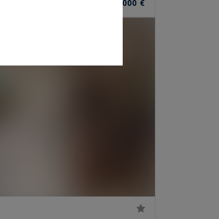
1 595 000 €
PIÈCES