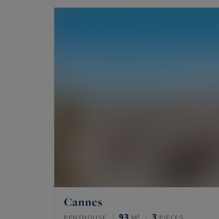
Cannes
93
3
PENTHOUSE
M²
PIÈCES