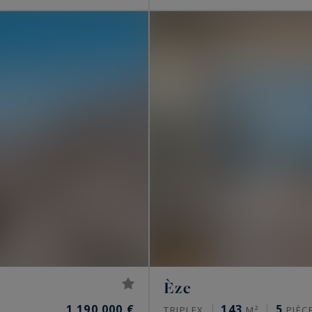
Èze
1 190 000 €
143
5
TRIPLEX
M²
PIÈC