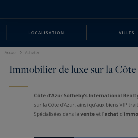
Panneau de gestion des cookies
LOCALISATION
VILLES
Accueil
>
Acheter
Immobilier de luxe sur la Côte
Côte d’Azur Sotheby’s International Realt
sur la Côte d’Azur, ainsi qu'aux biens VIP trait
Spécialisées dans la
vente
et l'
achat
d'
immob
une vitrine immobilière tout à fait exceptionne
standing pieds dans l'eau, penthouses presti