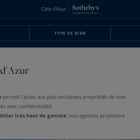
TYPE DE BIEN
 d'Azur
y
permet l'accès aux plus exclusives propriétés de luxe
és avec confidentialité.
ilier très haut de gamme
, nos agences proposent
lle : luxueuse villas d'architecte, propriétés de
gieux face à la mer, appartements aux terrasses