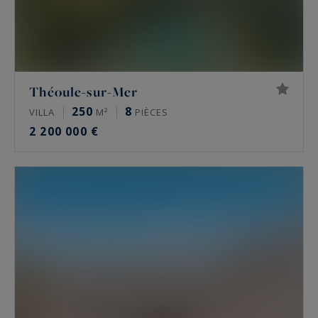
Théoule-sur-Mer
250
8
VILLA
M²
PIÈCES
2 200 000 €