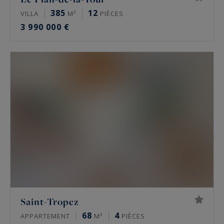
385
12
VILLA
M²
PIÈCES
3 990 000 €
Saint-Tropez
68
4
APPARTEMENT
M²
PIÈCES