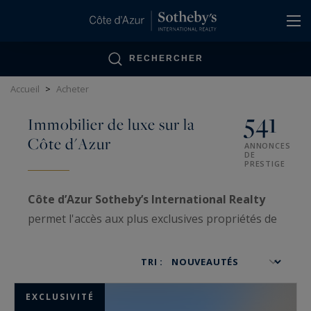
Panneau de gestion des cookies
RECHERCHER
Accueil
>
Acheter
541
Immobilier de luxe sur la
Côte d'Azur
ANNONCES
DE
PRESTIGE
Côte d’Azur Sotheby’s International Realty
permet l'accès aux plus exclusives propriétés de
luxe sur la Côte d’Azur, ainsi qu'aux biens VIP
traités avec confidentialité.
TRI :
Spécialisées dans la
vente
et l'
achat
d'
immobilier très haut de gamme
, nos
EXCLUSIVITÉ