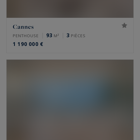
Cannes
93
3
PENTHOUSE
M²
PIÈCES
1 190 000 €