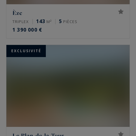
Èze
143
5
TRIPLEX
M²
PIÈCES
1 390 000 €
EXCLUSIVITÉ
Le Plan-de-la-Tour