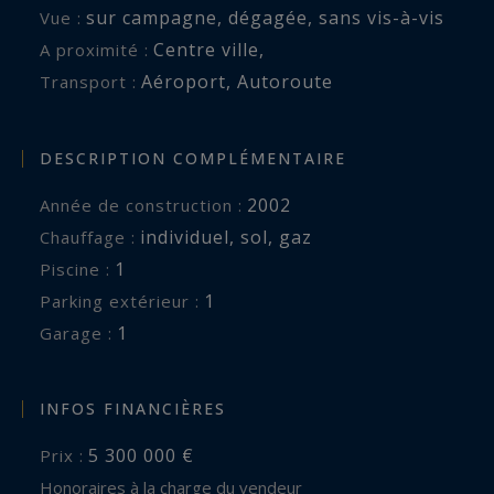
sur campagne
,
dégagée
,
sans vis-à-vis
Vue :
l’aéroport international de Nice, cette villa
Centre ville
,
A proximité :
constitue une adresse idéale pour une résidence
Aéroport
,
Autoroute
Transport :
principale comme pour une élégante résidence
secondaire sur la Côte d’Azur.
DESCRIPTION COMPLÉMENTAIRE
Côte d’Azur Sotheby’s International Realty
2002
Année de construction :
individuel
,
sol
,
gaz
Chauffage :
Pour plus d’informations ou organiser une visite
1
piscine :
privée, contactez Côte d’Azur Sotheby’s
1
parking extérieur :
International Realty, votre référence de
1
garage :
l’immobilier de prestige à Mougins et sur la Côte
d’Azur.
INFOS FINANCIÈRES
5 300 000 €
Prix :
Honoraires à la charge du vendeur