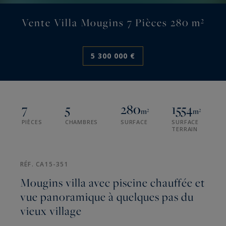
Vente Villa Mougins 7 Pièces 280 m²
5 300 000 €
7
5
280
1554
m²
m²
PIÈCES
CHAMBRES
SURFACE
SURFACE
TERRAIN
RÉF. CA15-351
Mougins villa avec piscine chauffée et
vue panoramique à quelques pas du
vieux village