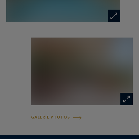
harmonieusement sur une vaste terrasse
conçue pour recevoir et profiter pleinement des
longues journées méditerranéennes. Un espace
barbecue complète cet ensemble convivial
tourné vers l’extérieur.
La suite principale, située sur ce même niveau,
dispose d’un dressing, d’une salle de bains
complète et d’un accès direct aux terrasses et au
jardin.
En rez-de-jardin, quatre chambres avec leurs
salles d’eau privatives permettent d’accueillir
GALERIE PHOTOS
famille et invités dans un confort optimal. L’une
de ces pièces offre également une grande
flexibilité d’aménagement et pourra aisément