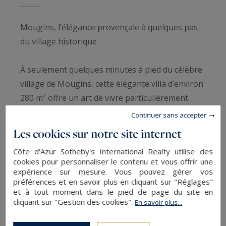
Mougins, l’élégance provençale à quelques pas
du village historique
À seulement quelques minutes à pied du célèbre
village de Mougins, cette élégante villa d’environ
280 m² offre un art de vivre particulièrement
recherché, entre authenticité provençale,
Continuer sans accepter
confort contemporain et vues panoramiques sur
Les cookies sur notre site internet
les collines de l’arrière-pays jusqu’au village
Côte d'Azur Sotheby's International Realty utilise des
historique de Grasse.
cookies pour personnaliser le contenu et vous offrir une
expérience sur mesure. Vous pouvez gérer vos
préférences et en savoir plus en cliquant sur "Réglages"
Réputé pour ses galeries d’art, ses restaurants
et à tout moment dans le pied de page du site en
renommés, ses golfs prestigieux et sa proximité
cliquant sur "Gestion des cookies".
En savoir plus...
avec Cannes, Mougins séduit depuis longtemps
une clientèle française et internationale en quête