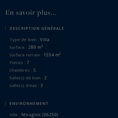
devenir une salle de cinéma privée, un bureau ou
En savoir plus...
un espace bien-être selon les besoins de ses
futurs propriétaires.
DESCRIPTION GÉNÉRALE
À l’extérieur, le jardin soigneusement entretenu
Villa
Type de bien :
accueille une piscine chauffée parfaitement
280 m²
Surface :
intégrée à son environnement. Véritable
1554 m²
Surface terrain :
invitation à la détente, elle constitue le cœur de
7
Pièces :
la vie extérieure durant toute la belle saison.
5
Chambres :
2
Salle(s) de bain :
Un garage pour deux véhicules ainsi qu’une cave
3
Salle(s) d'eau :
à vin complètent les prestations de cette
propriété parfaitement entretenue.
ENVIRONNEMENT
À proximité immédiate des golfs de Mougins, des
Mougins (06250)
Ville :
écoles internationales, de Cannes et de