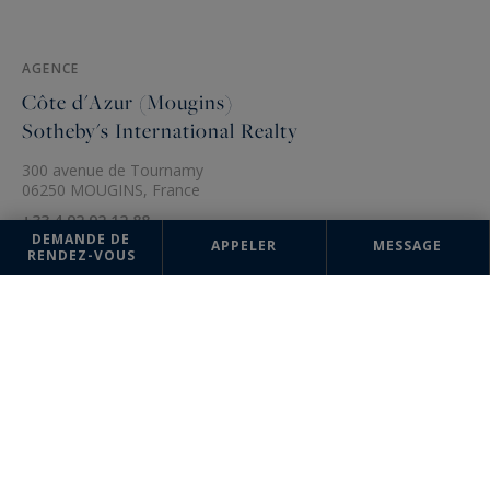
AGENCE
Côte d'Azur (Mougins)
Sotheby's International Realty
300 avenue de Tournamy
06250 MOUGINS, France
+33 4 92 92 12 88
DEMANDE DE
APPELER
MESSAGE
RENDEZ-VOUS
Les informations recueillies sur ce formulaire sont enregistrées dans un
fichier informatisé par la société Côte d'Azur Sotheby's International
Realty pour la gestion et le suivi de votre demande. Conformément à la
loi "Informatique et liberté", vous pouvez exercer votre droit d'accès
aux données vous concernant et les faire rectifier en contactant : Côte
d'Azur Sotheby's International Realty, correspondant : "Informatique et
libertés" 74 boulevard de la Croisette 06400 CANNES ou à