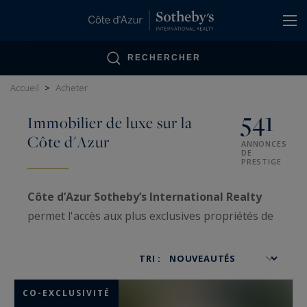
Panneau de gestion des cookies
RECHERCHER
Accueil
>
Acheter
541
Immobilier de luxe sur la
Côte d'Azur
ANNONCES
DE
PRESTIGE
Côte d’Azur Sotheby’s International Realty
permet l'accès aux plus exclusives propriétés de
luxe sur la Côte d’Azur, ainsi qu'aux biens VIP
traités avec confidentialité.
TRI :
Spécialisées dans la
vente
et l'
achat
d'
immobilier très haut de gamme
, nos
CO-EXCLUSIVITÉ