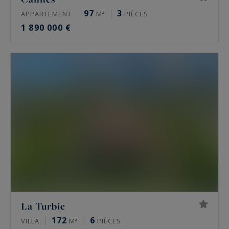
97
3
APPARTEMENT
M²
PIÈCES
1 890 000 €
La Turbie
172
6
VILLA
M²
PIÈCES