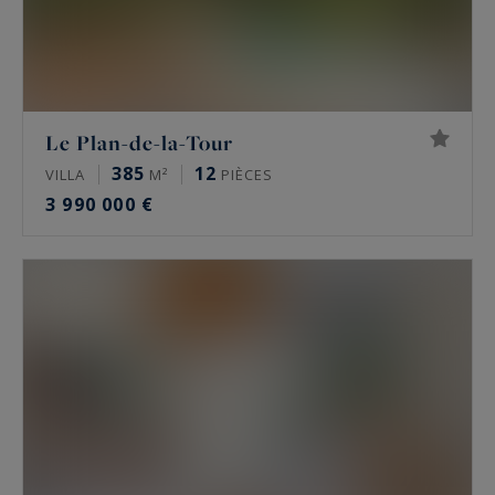
Le Plan-de-la-Tour
385
12
VILLA
M²
PIÈCES
3 990 000 €