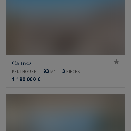
Cannes
93
3
PENTHOUSE
M²
PIÈCES
1 190 000 €