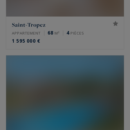
Saint-Tropez
68
4
APPARTEMENT
M²
PIÈCES
1 595 000 €