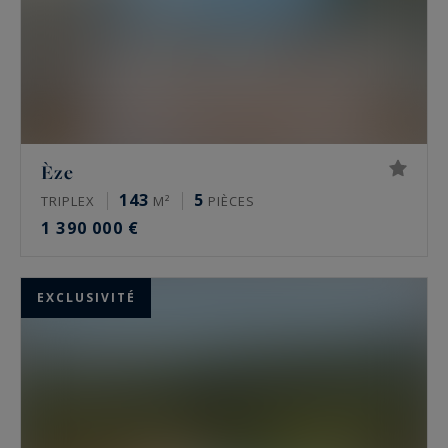
Èze
143
5
TRIPLEX
M²
PIÈCES
1 390 000 €
EXCLUSIVITÉ