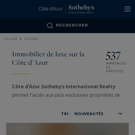
Panneau de gestion des cookies
RECHERCHER
Accueil
>
Acheter
537
Immobilier de luxe sur la
Côte d'Azur
ANNONCES
DE
PRESTIGE
Côte d’Azur Sotheby’s International Realty
permet l'accès aux plus exclusives propriétés de
luxe sur la Côte d’Azur, ainsi qu'aux biens VIP
traités avec confidentialité.
TRI :
Spécialisées dans la
vente
et l'
achat
d'
immobilier très haut de gamme
, nos