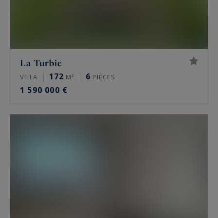
La Turbie
172
6
VILLA
M²
PIÈCES
1 590 000 €