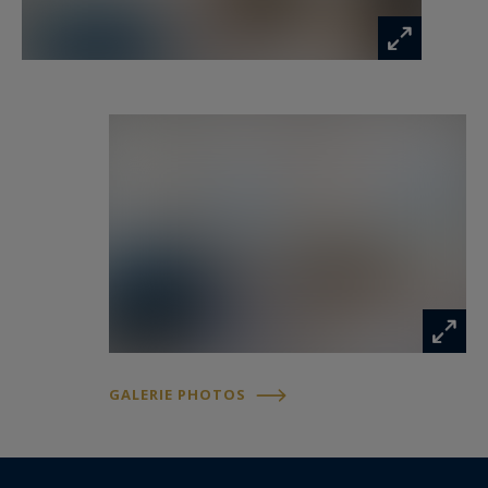
L’appartement dispose également d’un accès
privatif via le portail de l’avenue, ainsi que d’un
interphone à l’entrée de la demeure,
garantissant sécurité et tranquillité. Un accès
piéton direct vers l’Avenue Princesse Grâce
permet de rejoindre facilement les transports, le
bord de mer et les plages.
Un secteur prisé de la Côte d’Azur
Le Mont Boron est l’un des quartiers résidentiels
les plus prestigieux de Nice. Dominant la
Méditerranée, il offre un environnement calme
GALERIE PHOTOS
et verdoyant tout en restant à proximité
immédiate du port de Nice, de Villefranche-sur-
Mer et des plages. Ce secteur très recherché