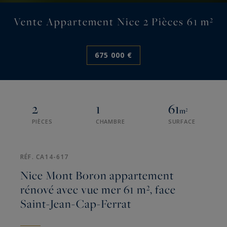
Vente Appartement Nice 2 Pièces 61 m²
675 000 €
2
1
61
m²
PIÈCES
CHAMBRE
SURFACE
RÉF. CA14-617
Nice Mont Boron appartement
rénové avec vue mer 61 m², face
Saint-Jean-Cap-Ferrat