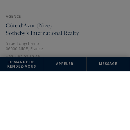
AGENCE
Côte d'Azur (Nice)
Sotheby's International Realty
5 rue Longchamp
06000 NICE, France
+33 4 92 92 12 88
DEMANDE DE
APPELER
MESSAGE
RENDEZ-VOUS
Les informations recueillies sur ce formulaire sont enregistrées dans un
fichier informatisé par la société Côte d'Azur Sotheby's International
Realty pour la gestion et le suivi de votre demande. Conformément à la
loi "Informatique et liberté", vous pouvez exercer votre droit d'accès
aux données vous concernant et les faire rectifier en contactant : Côte
d'Azur Sotheby's International Realty, correspondant : "Informatique et
libertés" 74 boulevard de la Croisette 06400 CANNES ou à
info@cotedazur-sothebysrealty.com
, en précisant dans l'objet du