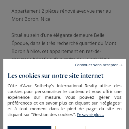
Appartement 2 pièces rénové avec vue mer au
Mont Boron, Nice
Situé au sein d’une élégante demeure Belle
Époque, dans le très recherché quartier du Mont
Boron à Nice, cet appartement en rez-de-
chaussée bénéficie d’un cadre de vie privilégié,
Continuer sans accepter
alliant calme absolu et panorama exceptionnel
Les cookies sur notre site internet
sur la Méditerranée face à Saint-Jean-Cap-Ferrat.
Côte d'Azur Sotheby's International Realty utilise des
cookies pour personnaliser le contenu et vous offrir une
D’une superficie d’environ 61 m², ce bien a
expérience sur mesure. Vous pouvez gérer vos
récemment fait l’objet d’une rénovation de
préférences et en savoir plus en cliquant sur "Réglages"
grande qualité et est proposé entièrement
et à tout moment dans le pied de page du site en
cliquant sur "Gestion des cookies".
En savoir plus...
meublé et équipé, offrant une solution clé en
main idéale pour une résidence secondaire sur la