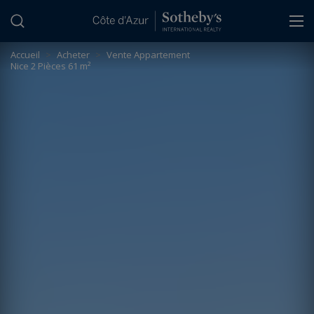
Panneau de gestion des cookies
Accueil
>
Acheter
>
Vente Appartement
Nice 2 Pièces 61 m²