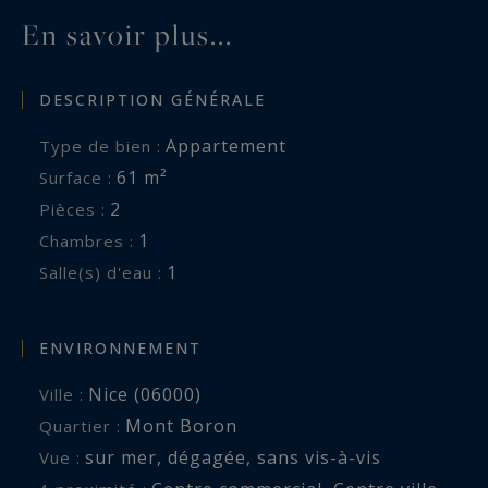
séduit une clientèle internationale pour sa
En savoir plus...
qualité de vie exceptionnelle et ses panoramas
emblématiques sur la Riviera.
DESCRIPTION GÉNÉRALE
Côte d’Azur Sotheby’s International Realty
Appartement
Type de bien :
61 m²
Surface :
Pour plus d’informations ou organiser une visite
2
Pièces :
privée de ce bien rare sur le Mont Boron,
1
Chambres :
contactez Côte d’Azur Sotheby’s International
1
Salle(s) d'eau :
Realty, spécialiste de l’immobilier de prestige sur
la Côte d’Azur.
ENVIRONNEMENT
Les informations sur les risques auxquels ce
Nice (06000)
Ville :
bien est exposé sont disponibles sur :
Mont Boron
Quartier :
www.georisques.gouv.fr
sur mer
,
dégagée
,
sans vis-à-vis
Vue :