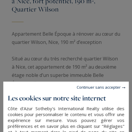
à Nice, fort potentiel, 190 m²,
Quartier Wilson
Appartement Belle Époque à rénover au cœur du
quartier Wilson, Nice, 190 m² d’exception
Situé au cœur du très recherché quartier Wilson
à Nice, cet appartement de 190 m² au deuxième
étage noble d’un superbe immeuble Belle
Époque offre un potentiel rare et unique pour
Continuer sans accepter
une rénovation personnalisée.
Les cookies sur notre site internet
L’immeuble, édifié à la fin du XIXᵉ siècle, a été
Côte d'Azur Sotheby's International Realty utilise des
cookies pour personnaliser le contenu et vous offrir une
intégralement restauré : façades, toiture, parties
expérience sur mesure. Vous pouvez gérer vos
communes et ascenseur ont été rénovés dans le
préférences et en savoir plus en cliquant sur "Réglages"