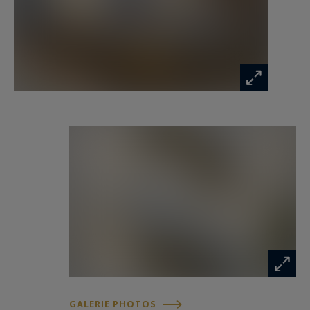
exigences de ses futurs occupants. Ce bien
représente une opportunité rare pour les
amateurs de biens de caractère et d’architecture,
à la recherche d’un appartement au fort
potentiel, en plein cœur de Nice.
Idéalement situé à proximité immédiate d’une
rue piétonne animée, des commerces, du
tramway et des jardins, ce bien conjugue le
charme de la vie niçoise, le confort d’un quartier
verdoyant et l’accessibilité aux commodités.
Pour en savoir plus et découvrir ce bien
d’exception, contactez Côte d’Azur Sotheby’s
International Realty, spécialiste de l’immobilier
de prestige sur la Côte d’Azur.
GALERIE PHOTOS