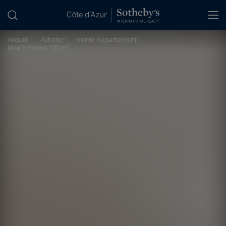
Panneau de gestion des cookies
Accueil
>
Acheter
>
Vente Appartement
Nice 5 Pièces 190 m²