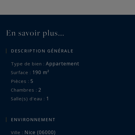
Les informations sur les risques auxquels ce
bien est exposé sont disponibles sur :
www.georisques.gouv.fr
En savoir plus...
DESCRIPTION GÉNÉRALE
Appartement
Type de bien :
190 m²
Surface :
5
Pièces :
2
Chambres :
1
Salle(s) d'eau :
ENVIRONNEMENT
Nice (06000)
Ville :