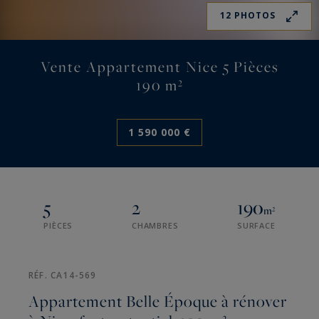
12 PHOTOS
Vente Appartement Nice 5 Pièces
190 m²
1 590 000 €
5
2
190
m²
PIÈCES
CHAMBRES
SURFACE
RÉF. CA14-569
Appartement Belle Époque à rénover