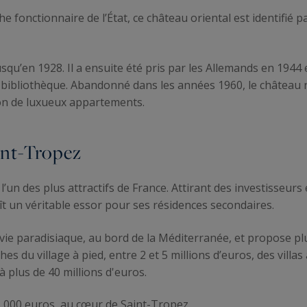
e fonctionnaire de l’État, ce château oriental est identifié 
usqu’en 1928. Il a ensuite été pris par les Allemands en 1944 
ibliothèque. Abandonné dans les années 1960, le château r
ion de luxueux appartements.
int-Tropez
 l’un des plus attractifs de France. Attirant des investisseu
ît un véritable essor pour ses résidences secondaires.
vie paradisiaque, au bord de la Méditerranée, et propose pl
es du village à pied, entre 2 et 5 millions d’euros, des villas
à plus de 40 millions d'euros.
5 000 euros, au cœur de Saint-Tropez.