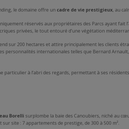
nding, le domaine offre un
cadre de vie prestigieux
, au ca
uniquement réservés aux propriétaires des Parcs ayant fait l’
e criques privées, le tout entouré d’une végétation méditerr
end sur 200 hectares et attire principalement les clients étr
des personnalités internationales telles que Bernard Arnaul
articulier à l’abri des regards, permettant à ses résidents p
eau Borelli
surplombe la baie des Canoubiers, niché au cœu
sur site : 7 appartements de prestige, de 300 à 500 m².