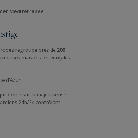
mer Méditerranée
estige
-Tropez regroupe près de
200
 luxueuses maisons provençales
te d’Azur.
qui donne sur la majestueuse
gardiens 24h/24 contrôlant