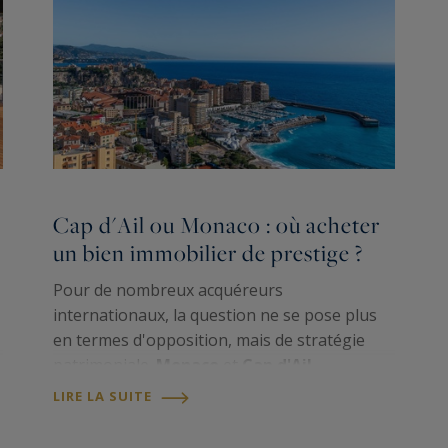
Cap d'Ail ou Monaco : où acheter
un bien immobilier de prestige ?
Pour de nombreux acquéreurs
internationaux, la question ne se pose plus
en termes d'opposition, mais de stratégie
patrimoniale.
Monaco
et
Cap d'Ail
appartiennent au même écosystème
LIRE LA SUITE
e
immobilier, tout en répondant à des attentes
différentes. D'un côté, la Principauté…