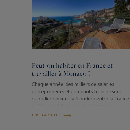
Peut-on habiter en France et
travailler à Monaco ?
Chaque année, des milliers de salariés,
entrepreneurs et dirigeants franchissent
quotidiennement la frontière entre la France
et Monaco. Attirés par le dynamisme
économique de la Principauté, beaucoup
LIRE LA SUITE
choisissent pourtant de s'installer sur la Côt
d'Azur plutôt qu'au…