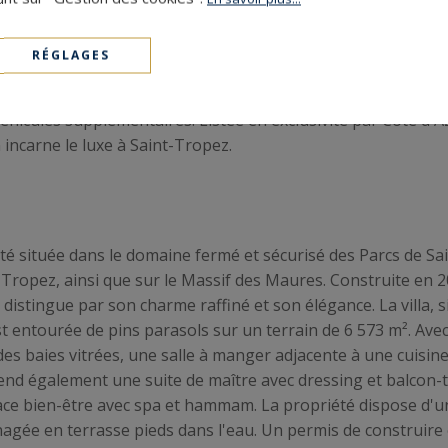
 construite sur deux niveaux, propose 406 m² de surface hab
pée, une suite de maître et 3 chambres avec salles de bains 
RÉGLAGES
e 350 m² sont également disponibles. Les terrasses ombrag
e à quelques minutes seulement de la plage. La propriété d
éhicules supplémentaires. Listée en exclusivité par Côte d'A
incarne le luxe à Saint-Tropez.
té située dans le domaine fermé et sécurisé des Parcs de Sa
nt-Tropez, ainsi que sur le Massif des Maures. Construite en 
distingue par son charme raffiné et son élégance. La villa, s
t entourée de pins parasols sur un terrain de 6 573 m². Avec
 baies vitrées, une salle à manger adjacente à une cuisine 
prend également une suite de maître avec dressing et balcon-
ace bien-être avec spa et hammam. La propriété dispose d'u
nagée en terrasse pieds dans l'eau. Un permis de construire 