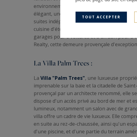
environnement sécurisé. La villa principale,
élégant, une salle à manger, une cuisine équi
TOUT ACCEPTER
suites indépendantes. Des espaces annexes d
cuisine d'été offrent des moments de détent
garages pour 6 voitures et d'un abri pour 3 v
Realty, cette demeure provençale d'exception 
La Villa Palm Trees :
La
Villa "Palm Trees"
, une luxueuse proprié
imprenable sur la baie et la citadelle de Sai
provençal par un architecte renommé, elle se 
dispose d'un accès privé au bord de mer et es
lumineux, notamment un salon avec de grandes
villa offre un cadre de vie luxueux. Elle com
en suite au rez-de-chaussée, ainsi qu'un esp
d'une piscine, et d'une partie du terrain amé