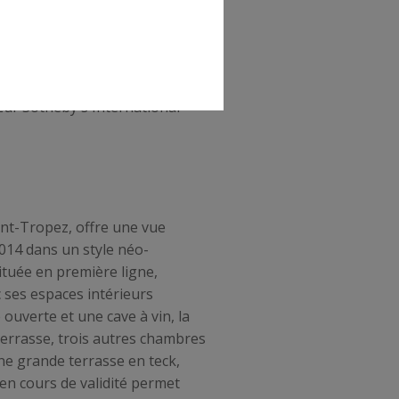
itable comprenant un salon
privatives, ainsi que deux guest
ées et le pool house avec
ispose également de deux
zur Sotheby's International
int-Tropez, offre une vue
2014 dans un style néo-
ituée en première ligne,
 ses espaces intérieurs
ouverte et une cave à vin, la
terrasse, trois autres chambres
ne grande terrasse en teck,
en cours de validité permet