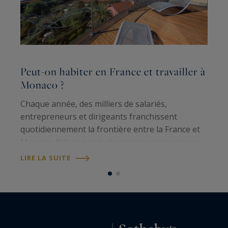
Peut-on habiter en France et travailler à
C
Monaco ?
b
Chaque année, des milliers de salariés,
P
entrepreneurs et dirigeants franchissent
q
quotidiennement la frontière entre la France et
d
Monaco. Attirés par le dynamisme économique
de la Principauté, beaucoup choisissent pourtant
é
LIRE LA SUITE
L
de s'installer sur la Côte d'Azur plutôt qu'au…
a