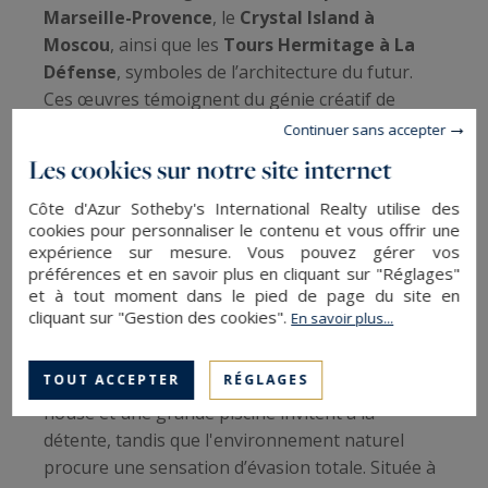
Marseille-Provence
, le
Crystal Island à
Moscou
, ainsi que les
Tours Hermitage à La
Défense
, symboles de l’architecture du futur.
Ces œuvres témoignent du génie créatif de
Foster, qui a su apporter à Fonte Colombo un
Continuer sans accepter
cachet unique, alliant fonctionnalité et
Les cookies sur notre site internet
esthétique intemporelle.
Côte d'Azur Sotheby's International Realty utilise des
cookies pour personnaliser le contenu et vous offrir une
Un domaine provençal d’une rare
expérience sur mesure. Vous pouvez gérer vos
beauté
préférences et en savoir plus en cliquant sur "Réglages"
et à tout moment dans le pied de page du site en
cliquant sur "Gestion des cookies".
En savoir plus...
Le domaine s'étend sur près de 36 000 m²,
incluant
600 oliviers centenaires
,
300 noyers
,
TOUT ACCEPTER
RÉGLAGES
et
deux vastes jardins potagers
. Un pool-
house et une grande piscine invitent à la
détente, tandis que l'environnement naturel
procure une sensation d’évasion totale. Située à