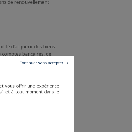
tions de renouvellement
ilité d’acquérir des biens
es comptes bancaires, de
Continuer sans accepter
et vous offrir une expérience
es" et à tout moment dans le
le commerce, la construction
s
. Sa fiscalité avantageuse, la
e choix pour les