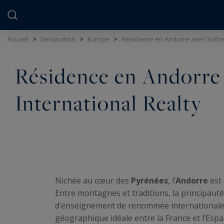
Panneau de gestion des cookies
Accueil
>
Destination
>
Europe
>
Résidence en Andorre avec Sotheb
Résidence en Andorre 
International Realty
Nichée au cœur des
Pyrénées
, l’
Andorre
est 
Entre montagnes et traditions, la principauté
d’enseignement de renommée internationale
géographique idéale entre la France et l’Esp