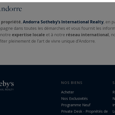
Andorre
 propriété
,
Andorra Sotheby’s International Realty
, en 
pagne dans toutes les démarches et vous fournit les inform
à notre
expertise locale
et à notre
réseau international
, n
iter pleinement de l’art de vivre unique d’Andorre.
NOS BIENS
S
Acheter
R
Nos Exclusivités
N
Programme Neuf
I
Private Desk - Propriétés de
L