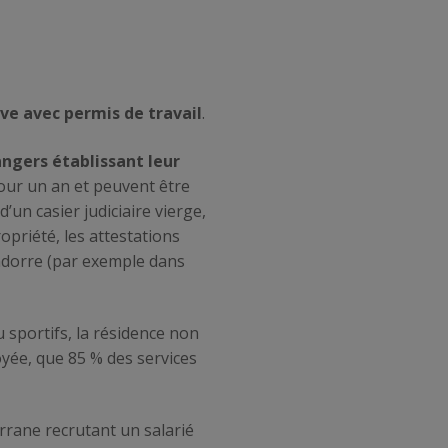
ive avec permis de travail
.
angers établissant leur
our un an et peuvent être
’un casier judiciaire vierge,
ropriété, les attestations
 Andorre (par exemple dans
 sportifs, la résidence non
oyée, que 85 % des services
rrane recrutant un salarié