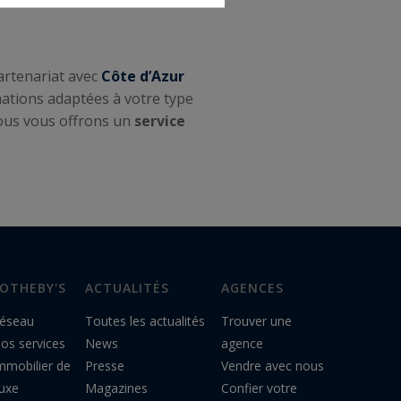
partenariat avec
Côte d’Azur
ations adaptées à votre type
ous vous offrons un
service
OTHEBY'S
ACTUALITÉS
AGENCES
éseau
Toutes les actualités
Trouver une
os services
News
agence
mmobilier de
Presse
Vendre avec nous
uxe
Magazines
Confier votre