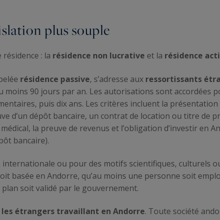
islation plus souple
résidence : la
résidence non lucrative
et la
résidence act
ppelée
résidence passive
, s’adresse aux
ressortissants étr
 moins 90 jours par an. Les autorisations sont accordées p
ntaires, puis dix ans. Les critères incluent la présentation d
euve d’un dépôt bancaire, un contrat de location ou titre de p
e médical, la preuve de revenus et l’obligation d’investir en
pôt bancaire).
internationale ou pour des motifs scientifiques, culturels ou
e soit basée en Andorre, qu’au moins une personne soit empl
ss plan soit validé par le gouvernement.
e
les étrangers travaillant en Andorre
. Toute société ando