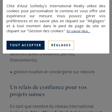
fiscalité avantageuse, son cadre réglementaire
Côte d'Azur Sotheby's International Realty utilise des
cookies pour personnaliser le contenu et vous offrir une
rigoureux et sa haute qualité de services. Grâce à
expérience sur mesure. Vous pouvez gérer vos
nos partenaires sur place,
nous vous apportons
préférences et en savoir plus en cliquant sur "Réglages"
une expertise complète
:
et à tout moment dans le pied de page du site en
cliquant sur "Gestion des cookies".
En savoir plus...
● conseils juridiques et fiscaux,
TOUT ACCEPTER
RÉGLAGES
● accompagnement dans les démarches
administratives (résidence, permis,
financements),
● gestion locative et conciergerie sur mesure.
Un relais de confiance pour vos
projets suisses
En tant que membre du réseau international