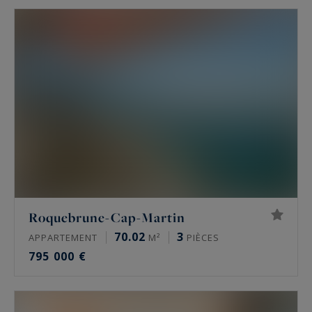
soyez à la recherche d'un
appartement avec
vue sur la mer
, d'un bien dans une
résidence
avec piscine
, ou d'un
appartement offrant des
services exclusifs
; nous mettons à votre
disposition les meilleures opportunités
disponibles sur le marché.
Roquebrune-Cap-Martin
70.02
3
APPARTEMENT
M²
PIÈCES
795 000 €