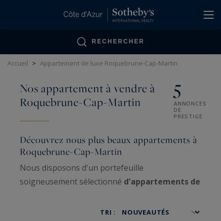
Panneau de gestion des cookies
RECHERCHER
Accueil
>
Appartement de luxe Roquebrune-Cap-Martin
5
Nos appartement à vendre à
Roquebrune-Cap-Martin
ANNONCES
DE
PRESTIGE
Découvrez nous plus beaux appartements à
Roquebrune-Cap-Martin
Nous disposons d'un portefeuille
soigneusement sélectionné
d'appartements de
prestige
à
Roquebrune-Cap-Martin
, tous
offrant des prestations d'exception. Que vous
TRI :