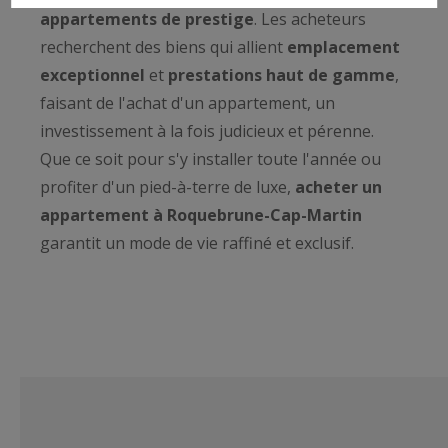
appartements de prestige
. Les acheteurs
recherchent des biens qui allient
emplacement
exceptionnel
et
prestations haut de gamme
,
faisant de l'achat d'un appartement, un
investissement à la fois judicieux et pérenne.
Que ce soit pour s'y installer toute l'année ou
profiter d'un pied-à-terre de luxe,
acheter un
appartement à Roquebrune-Cap-Martin
garantit un mode de vie raffiné et exclusif.