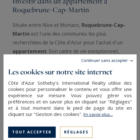
Investir dans un appartement à
Roquebrune-Cap-Martin
Située entre Nice et Monaco,
Roquebrune-Cap-
Martin
est l'une des communes les plus
recherchées de la Côte d'Azur pour l'achat d'un
appartement
. Son cadre de vie exceptionnel,
avec des vues imprenables sur la Méditerranée,
Continuer sans accepter
des plages privées et des sentiers côtiers, attire
Les cookies sur notre site internet
de nombreux acquéreurs en quête d'une
Côte d'Azur Sotheby's International Realty utilise des
résidence principale
ou
secondaire
. Proche des
cookies pour personnaliser le contenu et vous offrir une
grands centres d'activité, cette commune offre
expérience sur mesure. Vous pouvez gérer vos
préférences et en savoir plus en cliquant sur "Réglages"
un environnement paisible et un art de vivre
et à tout moment dans le pied de page du site en
unique.
cliquant sur "Gestion des cookies".
En savoir plus...
Le
marché immobilier à Roquebrune-Cap-
TOUT ACCEPTER
RÉGLAGES
Martin
connaît une forte demande pour des