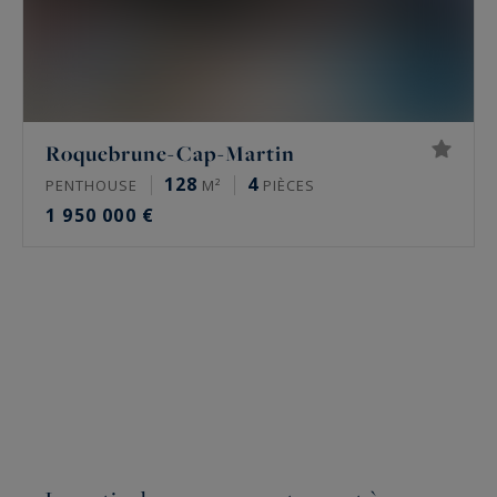
Roquebrune-Cap-Martin
128
4
PENTHOUSE
M²
PIÈCES
1 950 000 €