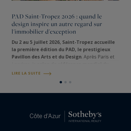
PAD Saint-Tropez 2026 : quand le
design inspire un autre regard sur
F
l'immobilier d'exception
C
l
Du 2 au 5 juillet 2026, Saint-Tropez accueille
é
la première édition du PAD, le prestigieux
f
Pavillon des Arts et du Design
. Après Paris et
v
Londres, le
salon de référence mondial du
L
E
design historique et contemporain
choisit la
LIRE LA SUITE
cité tropézienne pour inaugurer une nouvelle…