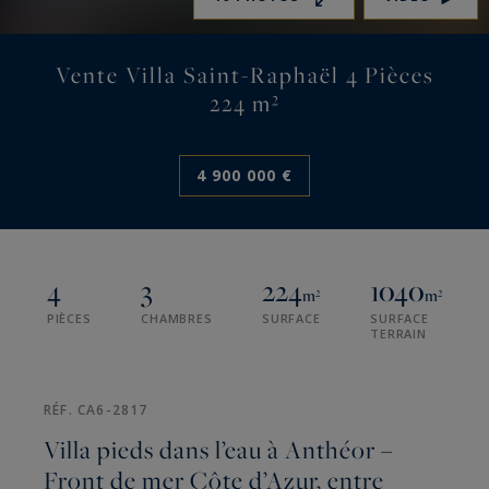
Vente Villa Saint-Raphaël 4 Pièces
224 m²
4 900 000 €
4
3
224
1040
m²
m²
PIÈCES
CHAMBRES
SURFACE
SURFACE
TERRAIN
RÉF. CA6-2817
Villa pieds dans l’eau à Anthéor –
Front de mer Côte d’Azur, entre