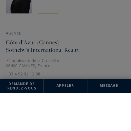
AGENCE
Côte d'Azur (Cannes)
Sotheby's International Realty
74 boulevard de la Croisette
06400 CANNES, France
+33 4 92 92 12 88
DEMANDE DE
APPELER
MESSAGE
RENDEZ-VOUS
Les informations recueillies sur ce formulaire sont enregistrées dans un
fichier informatisé par la société Côte d'Azur Sotheby's International
Realty pour la gestion et le suivi de votre demande. Conformément à la
loi "Informatique et liberté", vous pouvez exercer votre droit d'accès