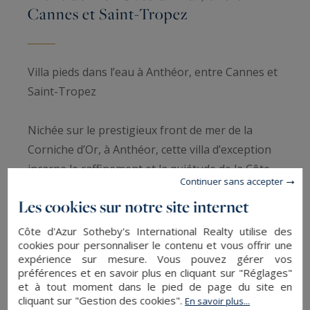
Cannes et Saint-Tropez
Villa pieds dans l’eau à Anthéor, entre Cannes et
Saint-Tropez
Nichée sur le prestigieux front de mer de la
Corniche d’Or, à Anthéor, cette villa d’exception
incarne le raffinement et la quiétude de la Côte
Continuer sans accepter
d’Azur. Située dans un domaine fermé, elle offre
Les cookies sur notre site internet
un cadre intimiste et sécurisé, tout en restant à
proximité des villages pittoresques et des plages
Côte d'Azur Sotheby's International Realty utilise des
cookies pour personnaliser le contenu et vous offrir une
emblématiques entre Cannes et Saint-Tropez.
expérience sur mesure. Vous pouvez gérer vos
préférences et en savoir plus en cliquant sur "Réglages"
Cette propriété pieds dans l’eau se distingue par
et à tout moment dans le pied de page du site en
cliquant sur "Gestion des cookies".
En savoir plus...
ses vues panoramiques sur la Méditerranée et